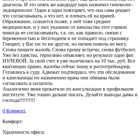
диагноза. И это опять же кандидат наук назначил гинеколог-
эндокринолог. Один в один повторяет, что она сама решает
что согласовывать, а что нет, и плевать ей на врачей.
Образование, сознается позже, у ней тоже среднее
медицинское, и у них указание от начальства этот гормон
никогда не согласовывать, т.к. он, как правило, связан с
беременностью и бесплодием и не попадает под страховку.
Говорит, у Вас ни то ни другое, но ничем помочь не могу.
Снова пишите жалобу. Снова прошу встречи, снова футболит.
Уже без хамства, терпеливо объясняет, но результат один фиг
НУЛЕВОЙ. За свой счет я уже налечилась на 10 тыс. руб. Все
квитанции храню, жалобы сейчас пишу в роспотребнадзор.
Готовлюсь к суду. Адвокат подтвердил, что эти обследования
и капельницы по назначению врача они обязаны были
согласовать и оплатить.
Аналогично меня прокатили по консультации в профильном
институте. Уже тошно дальше писать. Делайте выводы дамы и
господа!!!!!!!!!!
0 Коммент.
Комфорт:
Удаленность офиса: