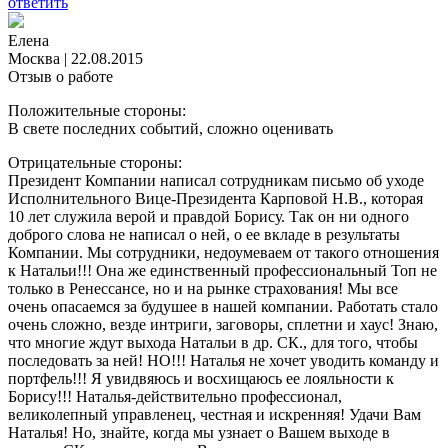
ответить
Елена
Москва
|
22.08.2015
Отзыв о работе
Положительные стороны:
В свете последних событий, сложно оценивать
Отрицательные стороны:
Президент Компании написал сотрудникам письмо об уходе
Исполнительного Вице-Президента Карповой Н.В., которая
10 лет служила верой и правдой Борису. Так он ни одного
доброго слова не написал о ней, о ее вкладе в результаты
Компании. Мы сотрудники, недоумеваем от такого отношения
к Натальи!!! Она же единственный профессиональный Топ не
только в Ренессансе, но и на рынке страхования! Мы все
очень опасаемся за будушее в нашей компании. Работать стало
очень сложно, везде интриги, заговоры, сплетни и хаус! Знаю,
что многие ждут выхода Натальи в др. СК., для того, чтобы
последовать за ней! НО!!! Наталья не хочет уводить команду и
портфель!!! Я увидвяюсь и восхищаюсь ее лояльности к
Борису!!! Наталья-действительно профессионал,
великолепный управленец, честная и искренняя! Удачи Вам
Наталья! Но, знайте, когда мы узнает о Вашем выходе в