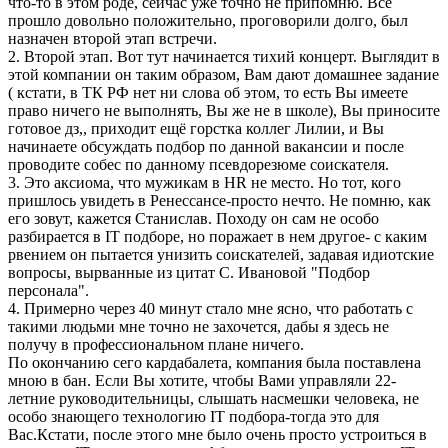
что-то в этом роде, сейчас уже точно не припомню. Все
прошло довольно положительно, проговорили долго, был
назначен второй этап встречи.
2. Второй этап. Вот тут начинается тихий концерт. Выглядит в
этой компании он таким образом, Вам дают домашнее задание
( кстати, в ТК РФ нет ни слова об этом, то есть Вы имеете
право ничего не выполнять, Вы же не в школе), Вы приносите
готовое дз,, приходит ещё горстка коллег Лилии, и Вы
начинаете обсуждать подбор по данной вакансии и после
проводите собес по данному псевдорезюме соискателя.
3. Это аксиома, что мужикам в HR не место. Но тот, кого
пришлось увидеть в Ренессансе-просто нечто. Не помню, как
его зовут, кажется Станислав. Походу он сам не особо
разбирается в IT подборе, но поражает в нем другое- с каким
рвением он пытается унизить соискателей, задавая идиотские
вопросы, вырванные из цитат С. Ивановой "Подбор
персонала".
4. Примерно через 40 минут стало мне ясно, что работать с
такими людьми мне точно не захочется, дабы я здесь не
получу в профессиональном плане ничего.
По окончанию сего кардабалета, компания была поставлена
мною в бан. Если Вы хотите, чтобы Вами управляли 22-
летние руководительницы, слышать насмешки человека, не
особо знающего технологию IT подбора-тогда это для
Вас.Кстати, после этого мне было очень просто устроиться в