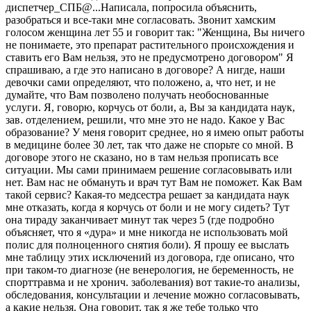
диспетчер_СПБ@...Написала, попросила объяснить,
разобраться и все-таки мне согласовать. Звонит хамским
голосом женщина лет 55 и говорит так: "Женщина, Вы ничего
не понимаете, это препарат растительного происхождения и
ставить его Вам нельзя, это не предусмотрено договором" Я
спрашиваю, а где это написано в договоре? А нигде, наши
девочки сами определяют, что положено, а, что нет, и не
думайте, что Вам позволено получать необоснованные
услуги. Я, говорю, корчусь от боли, а, Вы за кандидата наук,
зав. отделением, решили, что мне это не надо. Какое у Вас
образование? У меня говорит среднее, но я имею опыт работы
в медицине более 30 лет, так что даже не спорьте со мной. В
договоре этого не сказано, но в там нельзя прописать все
ситуации. Мы сами принимаем решение согласовывать или
нет. Вам нас не обмануть и врач тут Вам не поможет. Как Вам
такой сервис? Какая-то медсестра решает за кандидата наук
мне отказать, когда я корчусь от боли и не могу сидеть? Тут
она тираду заканчивает минут так через 5 (где подробно
объясняет, что я «дура» и мне никогда не использовать мой
полис для полноценного снятия боли). Я прошу ее выслать
мне таблицу этих исключений из договора, где описано, что
при таком-то диагнозе (не венерология, не беременность, не
спорттравма и не хронич. заболевания) вот такие-то анализы,
обследования, консультации и лечение можно согласовывать,
а какие нельзя. Она говорит, так я же тебе только что