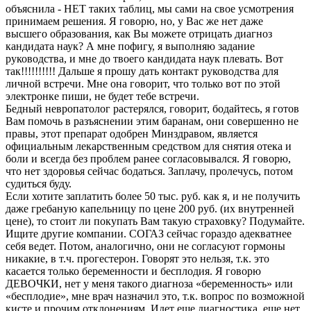
объяснила - НЕТ таких таблиц, мы сами на свое усмотрения
принимаем решения. Я говорю, но, у Вас же нет даже
высшего образования, как Вы можете отрицать диагноз
кандидата наук? А мне пофигу, я выполняю задание
руководства, и мне до твоего кандидата наук плевать. Вот
так!!!!!!!!!! Дальше я прошу дать контакт руководства для
личной встречи. Мне она говорит, что только вот по этой
электронке пиши, не будет тебе встречи.
Бедный невропатолог растерялся, говорит, бодайтесь, я готов
Вам помочь в разъяснении этим баранам, они совершенно не
правы, этот препарат одобрен Минздравом, является
официальным лекарственным средством для снятия отека и
боли и всегда без проблем ранее согласовывался. Я говорю,
что нет здоровья сейчас бодаться. Заплачу, пролечусь, потом
судиться буду.
Если хотите заплатить более 50 тыс. руб. как я, и не получить
даже гребаную капельницу по цене 200 руб. (их внутренней
цене), то стоит ли покупать Вам такую страховку? Подумайте.
Ищите другие компании. СОГАЗ сейчас гораздо адекватнее
себя ведет. Потом, аналогично, они не согласуют гормоны
никакие, в т.ч. прогестерон. Говорят это нельзя, т.к. это
касается только беременности и бесплодия. Я говорю
ДЕВОЧКИ, нет у меня такого диагноза «беременность» или
«бесплодие», мне врач назначил это, т.к. вопрос по возможной
кисте и прочим отклонениям. Идет еще диагностика, еще нет