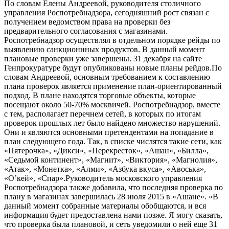
По словам Елены Андреевой, руководителя столичного
управления Роспотребнадзора, сегодняшний рост связан с
получением ведомством права на проверки без
предварительного согласования с магазинами.
Роспотребнадзор осуществлял в отдельном порядке рейды по
выявлению санкционнных продуктов. В данный момент
плановые проверки уже завершены. 31 декабря на сайте
Генпрокуратуре будут опубликованы новые планы рейдов.По
словам Андреевой, основным требованием к составлению
плана проверок является применение план-ориентированный
подход. В плане находятся торговые объекты, которые
посещают около 50-70% москвичей. Роспотребнадзор, вместе
с тем, располагает перечнем сетей, в которых по итогам
проверок прошлых лет было найдено множество нарушений.
Они и являются основными претендентами на попадание в
план следующего года. Так, в списке числятся такие сети, как
«Пятерочка», «Дикси», «Перекресток», «Ашан», «Билла»,
«Седьмой континент», «Магнит», «Виктория», «Магнолия»,
«Атак», «Монетка», «Алми», «Азбука вкуса», «Авоська»,
«О’кей», «Спар».Руководитель московского управления
Роспотребнадзора также добавила, что последняя проверка по
плану в магазинах завершилась 28 июля 2015 в «Ашане». «В
данный момент собранные материалы обобщаются, и вся
информация будет предоставлена нами позже. Я могу сказать,
что проверка была плановой, и сеть уведомили о ней еще 31