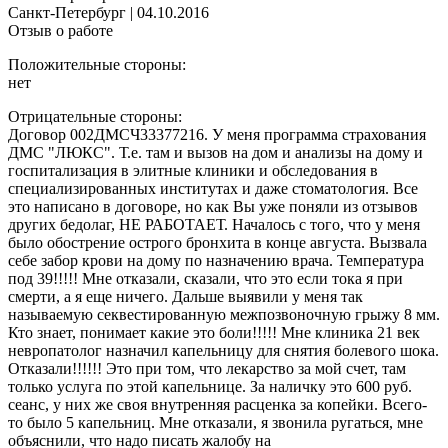
Санкт-Петербург
|
04.10.2016
Отзыв о работе
Положительные стороны:
нет
Отрицательные стороны:
Договор 002ДМСЧ33377216. У меня программа страхования
ДМС "ЛЮКС". Т.е. там и вызов на дом и анализы на дому и
госпитализация в элитные клиники и обследования в
специализированных институтах и даже стоматология. Все
это написано в договоре, но как Вы уже поняли из отзывов
других бедолаг, НЕ РАБОТАЕТ. Началось с того, что у меня
было обострение острого бронхита в конце августа. Вызвала
себе забор крови на дому по назначению врача. Температура
под 39!!!!! Мне отказали, сказали, что это если тока я при
смерти, а я еще ничего. Дальше выявили у меня так
называемую секвестированную межпозвоночную грыжу 8 мм.
Кто знает, понимает какие это боли!!!!! Мне клиника 21 век
невропатолог назначил капельницу для снятия болевого шока.
Отказали!!!!!! Это при том, что лекарство за мой счет, там
только услуга по этой капельнице. За наличку это 600 руб.
сеанс, у них же своя внутренняя расценка за копейки. Всего-
то было 5 капельниц. Мне отказали, я звонила ругаться, мне
объяснили, что надо писать жалобу на