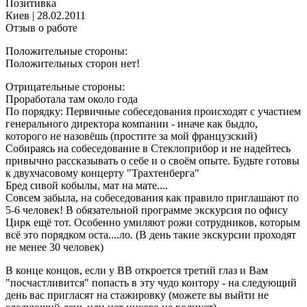
Позитивка
Киев
|
28.02.2011
Отзыв о работе
Положительные стороны:
Положительных сторон нет!
Отрицательные стороны:
Проработала там около года
По порядку: Первичные собеседования происходят с участием
генерального директора компании - иначе как быдло,
которого не назовёшь (простите за мой французский)
Собираясь на собеседование в Стеклоприбор и не надейтесь
привычно рассказывать о себе и о своём опыте. Будьте готовы
к двухчасовому концерту "Трахтенберга"
Бред сивой кобылы, мат на мате....
Совсем забыла, на собеседования как правило приглашают по
5-6 человек! В обязательной программе экскурсия по офису
Цирк ещё тот. Особенно умиляют рожи сотрудников, которым
всё это порядком оста....ло. (В день такие экскурсии проходят
не менее 30 человек)
В конце концов, если у ВВ откроется третий глаз и Вам
"посчастливится" попасть в эту чудо контору - на следующий
день вас пригласят на стажировку (можете вы выйти не