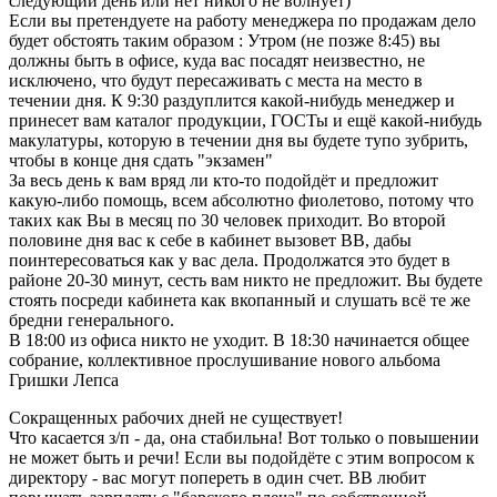
следующий день или нет никого не волнует)
Если вы претендуете на работу менеджера по продажам дело
будет обстоять таким образом : Утром (не позже 8:45) вы
должны быть в офисе, куда вас посадят неизвестно, не
исключено, что будут пересаживать с места на место в
течении дня. К 9:30 раздуплится какой-нибудь менеджер и
принесет вам каталог продукции, ГОСТы и ещё какой-нибудь
макулатуры, которую в течении дня вы будете тупо зубрить,
чтобы в конце дня сдать "экзамен"
За весь день к вам вряд ли кто-то подойдёт и предложит
какую-либо помощь, всем абсолютно фиолетово, потому что
таких как Вы в месяц по 30 человек приходит. Во второй
половине дня вас к себе в кабинет вызовет ВВ, дабы
поинтересоваться как у вас дела. Продолжатся это будет в
районе 20-30 минут, сесть вам никто не предложит. Вы будете
стоять посреди кабинета как вкопанный и слушать всё те же
бредни генерального.
В 18:00 из офиса никто не уходит. В 18:30 начинается общее
собрание, коллективное прослушивание нового альбома
Гришки Лепса
Сокращенных рабочих дней не существует!
Что касается з/п - да, она стабильна! Вот только о повышении
не может быть и речи! Если вы подойдёте с этим вопросом к
директору - вас могут попереть в один счет. ВВ любит