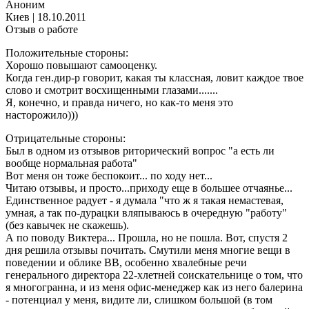
Аноним
Киев
|
18.10.2011
Отзыв о работе
Положительные стороны:
Хорошо повышают самооценку.
Когда ген.дир-р говорит, какая ты классная, ловит каждое твое
слово и смотрит восхищенными глазами.......
Я, конечно, и правда ничего, но как-то меня это
насторожило)))
Отрицательные стороны:
Был в одном из отзывов риторический вопрос "а есть ли
вообще нормальная работа"
Вот меня он тоже беспокоит... по ходу нет...
Читаю отзывы, и просто...приходу еще в большее отчаянье...
Единственное радует - я думала "что ж я такая немастевая,
умная, а так по-дурацки вляпываюсь в очередную "работу"
(без кавычек не скажешь).
А по поводу Виктера... Прошла, но не пошла. Вот, спустя 2
дня решила отзывы почитать. Смутили меня многие вещи в
поведении и облике ВВ, особенно хвалебные речи
генерального директора 22-хлетней соискательнице о том, что
я многогранна, и из меня офис-менеджер как из него балерина
- потенциал у меня, видите ли, слишком большой (в том