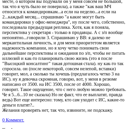
месте, о котором вы подумали он у меня совсем не большой,
так что я чуть было не поверила), а также "как ваш МЧ
относится к командировкам...а если на неделю...а если на
2...каждый месяц... спрашиваю "а какие могут быть
командировки у офис-менеджера", ну после чего, собственно,
последовала предыдущая реплика. Хотя, как я поняла,
перспектива у секретаря - только в продавцы. А с з/п вообще
непонятно...говорили 3. Спрашиваю у ВВ: я далеко не
меркантильная личность, и для меня приоритетом является
надежность компании, но я хочу четко понимать свои
дальнейшие перспективы и ожидания по з/п, чтобы не питать
иллюзий и как-то планировать свою жизнь (это я после
"Высоцкий консалтинг" такая дотошная стала). ну как-то так
спросила. он (после некоторой, совсем нелепой, вставки)
говорит, мол, а сколько ты хочешь (предлагалось четко 3 на
ИС). ну я девочка скромная, говорю, вот, у меня в резюме
написано от 3500. на ИС 3500, после от 4000. Хорошо,
говорит. Такое ощущение, что с него любую можно требовать.
Че я 5...6...10 не сказала) Но не факт, что ее выплатят, правда
ведь) Вот еще интересно: тому, кто сам уходит с ИС, какие-то
деньги платят?..
Желания проверять нет, так что, извините, не подскажу.
0 Коммент.