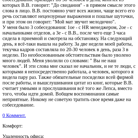
которых В.В. говорит: "До свидания" - в прямом смысле этого
слова в лицо. В.В. постоянно учит всех жизни, чаще всего его
речь составляют нецензурные выражения и пошлые шуточки,
и при этом он говорит: "Мой мат звучит мелодично".
У меня было 3 собеседования: 1ое - с HR менеджером, 2ое - с
начальниками отделов, а 3е - с В.В., после чего еще 3 часа
сидела в приемной и смотрела на обстановку. На следующий
день, я всё-таки вышла на работу. За две недели моей работы,
текучка кадров составляла по 20-30 человек в день, раза 3 в
неделю. По необоснованным обстоятельствам было уволено
много людей. Меня уволили со словами: " Вы не наш
человек". И эти слова мне сказал не начальник, и не те люди, с
которыми я непосредественно работала, а человек, которого я
видела пару раз. Также обязательные посиделки всей фирмой
после работы, и вышслушивания цитат из книг, которые В.В.
считает умными и прослушивания всё того же Лепса, вместо
того, чтобы идти домой. Вобщем воспоминания самые
неприятные. Никому не советую тратить свое время даже на
собеседование.
0 Коммент.
Комфорт:
Удаленность офиса: