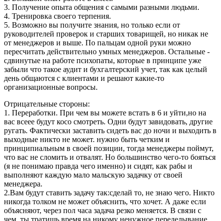
3. Получение опыта общения с самыми разными людьми.
4. Тренировка своего терпения.
5. Возможно вы получите знания, но только если от
руководителей проверок и старших товарищей, но никак не
от менеджеров и выше. По пальцам одной руки можно
пересчитать действительно умных менеджеров. Остальные -
сдвинутые на работе психопаты, которые в принципе уже
забыли что такое аудит и бухгалтерский учет, так как целый
день общаются с клиентами и решают какие-то
организационные вопросы.
Отрицательные стороны:
1. Переработки. При чем вы можете встать в 6 и уйти,но на
вас всеее будут косо смотреть. Одни будут завидовать, другие
ругать. Фактически заставить сидеть вас до ночи и выходить в
выходные никто не может. нужно быть четким и
принципиальным в своей позиции, тогда менеджеры поймут,
что вас не сломить и отвалят. Но большинство чего-то бояться
(я не понимаю правда чего именно) и сидят, как рабы и
выполняют каждую мало мальскую задачку от своей
менеджера.
2.Вам будут ставить задачу так:сделай то, не знаю чего. Никто
никогда толком не может объяснить, что хочет. А даже если
объясняют, через пол часа задача резко меняется. В связи с
чем, ты тратишь время на никому ненужное переделывание