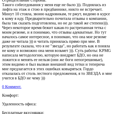
Отрицательные стороны:
Такого собеседования у меня еще не было ))). Поднялась из
лифта на этаж и стою в предбаннике, никто не встречает.
Минут 10 стояла, звоню кадровикам, те ржут, видимо в курсе
к кому я иду. Предварительно почитала отзывы о компании,
была так сказать подготовлена, но не до такой же степени))).
Через некоторое время бежит какая-то растрепанная тетка с
моим резюме, и я понимаю, что отзывы адекватные. Но тут
началось самое интересное, я понимаю, что она мое резюме
даже не читала ))) и читать принялась прямо при мне. В
результате сказала, что я не "звезда", но работать как я поняла
не кому и возможно она меня возьмет ))). Суть работы: KPMG
написала методологию, которую внедряет БДО, но она не
ложится и менять ее нельзя (они же боги непогрешимые),
этим видимо и был вызван внешний вид тетки и теперича
мне предлагается в этих ошибках ковыряться. Гордо
отказалась от столь лестного предложения, я то ЗВЕЗДА и мне
учится в БДО не чему )))
0 Коммент.
Комфорт:
Удаленность офиса:
Бесплатные вкусняшки: