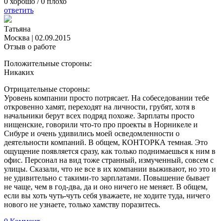
0
хорошо /
0
плохо
ответить
Татьяна
Москва
|
02.09.2015
Отзыв о работе
Положительные стороны:
Никаких
Отрицательные стороны:
Уровень компании просто потрясает. На собеседовании тебе
откровенно хамят, переходят на личности, грубят, хотя в
начальники берут всех подряд похоже. Зарплаты просто
нищенские, говорили что-то про проекты в Норникеле и
Сибуре и очень удивились моей осведомленности о
деятельности компаний. В общем, КОНТОРКА темная. Это
ощущение появляется сразу, как только поднимаешься к ним в
офис. Персонал на вид тоже странный, измученный, совсем с
улицы. Сказали, что не все в их компании выживают, но это и
не удивительно с такими-то зарплатами. Повышение бывает
не чаще, чем в год-два, да и оно ничего не меняет. В общем,
если вы хоть чуть-чуть себя уважаете, не ходите туда, ничего
нового не узнаете, только хамству поразитесь.