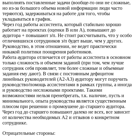
выполнять поставленные задачи (вообще-то они не сложные,
но из-за большого объема новой информации люди часто
теряются), задерживаться на работе для того, чтобы
укладываться в график.
Через год работы ассистента, который стабильно хорошо
работает на проектах (оценки B или А), повышают до
аудитора + повышают з/п. Не стоит рассчитывать, что у особо
отличившихся сотрудников з/п будет выше, чем у других.
Руководство, в этом отношении, не ведет практически
никакой политики поощрения работников.
Работа аудитора отличается от работы ассистента в основном
только сложность и объемом заданий (при том, чем лучше
сотрудник себя проявляет, тем более сложные и объемные
задания ему дают). В связи с постоянным дефицитом
линейных руководителей (А2-А3) аудитору могут поручить
руководство/помощь ассистентами в рамках группы, а иногда
и руководство несложными проектами. Такими
возможностями нельзя пренебрегать, т.к. наличие, пусть и
минимального, опыта руководства является существенным
плюсом при решении о промоушене до старшего аудитора.
Через год до старшего повышают далеко не всех, все зависит
от количества необходимых А2 и отзывов о конкретном
сотруднике.
Отрицательные стороны: