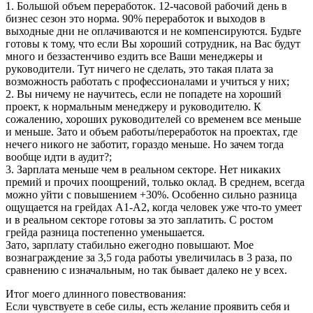
1. Большой объем переработок. 12-часовой рабочий день в
бизнес сезон это норма. 90% переработок и выходов в
выходные дни не оплачиваются и не компенсируются. Будьте
готовы к тому, что если Вы хороший сотрудник, на Вас будут
много и беззастенчиво ездить все Ваши менеджеры и
руководители. Тут ничего не сделать, это такая плата за
возможность работать с профессионалами и учиться у них;
2. Вы ничему не научитесь, если не попадете на хороший
проект, к нормальным менеджеру и руководителю. К
сожалению, хороших руководителей со временем все меньше
и меньше. Зато и объем работы/переработок на проектах, где
нечего никого не заботит, гораздо меньше. Но зачем тогда
вообще идти в аудит?;
3. Зарплата меньше чем в реальном секторе. Нет никаких
премий и прочих поощрений, только оклад. В среднем, всегда
можно уйти с повышением +30%. Особенно сильно разница
ощущается на грейдах А1-А2, когда человек уже что-то умеет
и в реальном секторе готовы за это заплатить. С ростом
грейда разница постепенно уменьшается.
Зато, зарплату стабильно ежегодно повышают. Мое
вознаграждение за 3,5 года работы увеличилась в 3 раза, по
сравнению с изначальным, но так бывает далеко не у всех.
Итог моего длинного повествования:
Если чувствуете в себе силы, есть желание проявить себя и