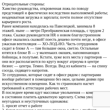
Отрицательные стороны:
Хамство руководства, откровенная ложь по поводу
предстоящей и фактически воследствии выполняемой работы;
неадекватная загрузка и зарплата; почти полное отсутствие
карьерного роста.
Ранее компания находилась на Павелецкой, занимала 8
этажей. ныне — метро Преображенская площадь, с трудом 2
этажа. Сказки руководителя НR о новом благоустроенном
офисе оказались сказкой! поесть дешево почти негде, в офисе
ужасная вентиляция — ХО-ЛОД-НО. Часть сотрудников
сидит в блоке А — там большие окна, светло. Остальные
ютятся в блоке В — у маленьких окошек, напоминающих
бойницы, в полутьме. Кстати, хуже всех места у партнеров —
они все располагаются по кругу вокруг атриума в центре
бизнес — центра. Темно. Всегда. Вид из кабинета — на спину
соседа, сидящего напротив.
Те сотрудники, которые сидят в офисе рядом с партнерами
вообще работают в помещении без окон, целыми днями при
искусственном освещении. Как то странновато насчет
требований к аттестации рабочих мест.
В последнее время идут массовые увольнения — компания не
в состоянии платить адекватную зарплату. Схема увольнения
неугодных и неуступчивых одинакова:
1. просят отчет о работе