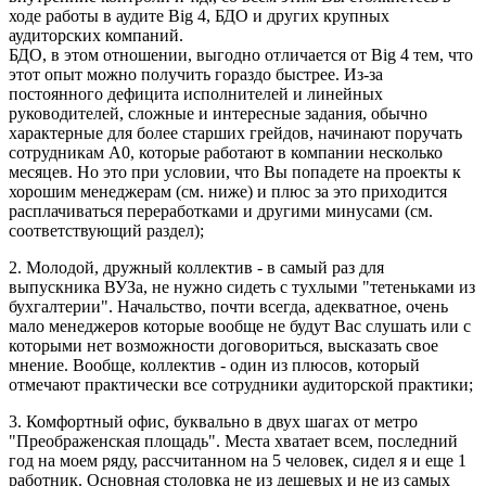
ходе работы в аудите Big 4, БДО и других крупных
аудиторских компаний.
БДО, в этом отношении, выгодно отличается от Big 4 тем, что
этот опыт можно получить гораздо быстрее. Из-за
постоянного дефицита исполнителей и линейных
руководителей, сложные и интересные задания, обычно
характерные для более старших грейдов, начинают поручать
сотрудникам А0, которые работают в компании несколько
месяцев. Но это при условии, что Вы попадете на проекты к
хорошим менеджерам (см. ниже) и плюс за это приходится
расплачиваться переработками и другими минусами (см.
соответствующий раздел);
2. Молодой, дружный коллектив - в самый раз для
выпускника ВУЗа, не нужно сидеть с тухлыми "тетеньками из
бухгалтерии". Начальство, почти всегда, адекватное, очень
мало менеджеров которые вообще не будут Вас слушать или с
которыми нет возможности договориться, высказать свое
мнение. Вообще, коллектив - один из плюсов, который
отмечают практически все сотрудники аудиторской практики;
3. Комфортный офис, буквально в двух шагах от метро
"Преображенская площадь". Места хватает всем, последний
год на моем ряду, рассчитанном на 5 человек, сидел я и еще 1
работник. Основная столовка не из дешевых и не из самых