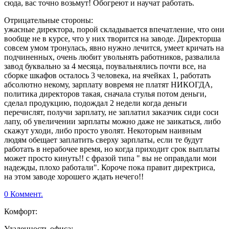
сюда, вас точно возьмут! Обогреют и научат работать.
Отрицательные стороны:
ужасные директора, порой складывается впечатление, что они
вообще не в курсе, что у них творится на заводе. Директорша
совсем умом тронулась, явно нужно лечится, умеет кричать на
подчиненных, очень любит увольнять работников, развалила
завод буквально за 4 месяца, поувальнялись почти все, на
сборке шкафов осталось 3 человека, на ячейках 1, работать
абсолютно некому, зарплату вовремя не платят НИКОГДА,
политика директоров такая, сначала стулья потом деньги,
сделал продукцию, подождал 2 недели когда деньги
перечислят, получи зарплату, не заплатил заказчик сиди соси
лапу, об увеличении зарплаты можно даже не заикаться, либо
скажут уходи, либо просто уволят. Некоторым наивным
людям обещает заплатить сверху зарплаты, если те будут
работать в нерабочее время, но когда приходит срок выплаты
может просто кинуть!! с фразой типа " вы не оправдали мои
надежды, плохо работали". Короче пока правит директриса,
на этом заводе хорошего ждать нечего!!
0 Коммент.
Комфорт:
Удаленность офиса: