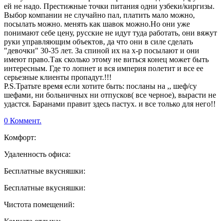
ей не надо. Престижные точки питания одни узбеки/киргизы.
Выбор компании не случайно пал, платить мало можно,
посылать можно. менять как шавок можно.Но они уже
понимают себе цену, русские не идут туда работать, они вяжут
руки управляющим объектов, да что они в силе сделать
"девочки" 30-35 лет. За спиной их на х-р посылают и они
имеют право.Так сколько этому не виться конец может быть
интересным. Где то лопнет и вся империя полетит и все ее
серьезные клиенты пропадут.!!!
P.S.Тратьте время если хотите быть: посланы на ,, шеф/су
шефами, ни больничных ни отпусков( все черное), вырасти не
удастся. Баранами правит здесь пастух. и все только для него!!
0 Коммент.
Комфорт:
Удаленность офиса:
Бесплатные вкусняшки:
Бесплатные вкусняшки:
Чистота помещений: