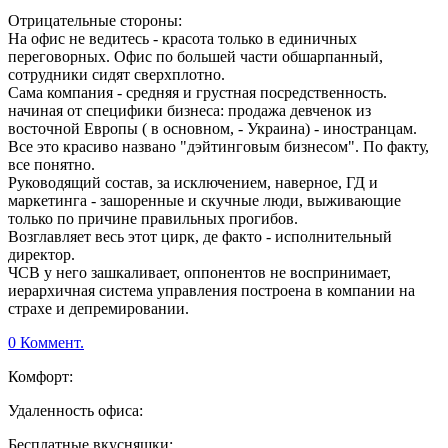
Отрицательные стороны:
На офис не ведитесь - красота только в единичных
переговорных. Офис по большей части обшарпанный,
сотрудники сидят сверхплотно.
Сама компания - средняя и грустная посредственность.
начиная от специфики бизнеса: продажа девченок из
восточной Европы ( в основном, - Украина) - иностранцам.
Все это красиво названо "дэйтинговым бизнесом". По факту,
все понятно.
Руководящий состав, за исключением, наверное, ГД и
маркетинга - зашоренные и скучные люди, выживающие
только по причине правильных прогибов.
Возглавляет весь этот цирк, де факто - исполнительный
директор.
ЧСВ у него зашкаливает, оппонентов не воспринимает,
иерархичная система управления построена в компании на
страхе и депремировании.
0 Коммент.
Комфорт:
Удаленность офиса:
Бесплатные вкусняшки: