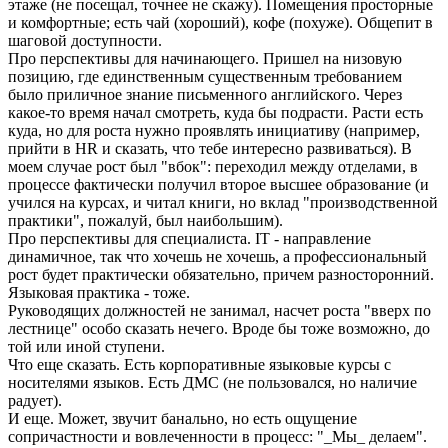
этаже (не посещал, точнее не скажу). Помещения просторные
и комфортные; есть чай (хороший), кофе (похуже). Общепит в
шаговой доступности.
Про перспективы для начинающего. Пришел на низовую
позицию, где единственным существенным требованием
было приличное знание письменного английского. Через
какое-то время начал смотреть, куда бы подрасти. Расти есть
куда, но для роста нужно проявлять инициативу (например,
прийти в HR и сказать, что тебе интересно развиваться). В
моем случае рост был "вбок": переходил между отделами, в
процессе фактически получил второе высшее образование (и
учился на курсах, и читал книги, но вклад "производственной
практики", пожалуй, был наибольшим).
Про перспективы для специалиста. IT - направление
динамичное, так что хочешь не хочешь, а профессиональный
рост будет практически обязательно, причем разносторонний.
Языковая практика - тоже.
Руководящих должностей не занимал, насчет роста "вверх по
лестнице" особо сказать нечего. Вроде бы тоже возможно, до
той или иной ступени.
Что еще сказать. Есть корпоративные языковые курсы с
носителями языков. Есть ДМС (не пользовался, но наличие
радует).
И еще. Может, звучит банально, но есть ощущение
сопричастности и вовлеченности в процесс: "_Мы_ делаем".