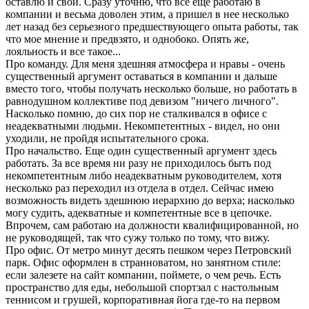
оставлю и свой. Сразу уточню, что все еще работаю в
компании и весьма доволен этим, а пришел в нее несколько
лет назад без серьезного предшествующего опыта работы, так
что мое мнение и предвзято, и однобоко. Опять же,
лояльность и все такое...
Про команду. Для меня здешняя атмосфера и нравы - очень
существенный аргумент оставаться в компании и дальше
вместо того, чтобы получать несколько больше, но работать в
равнодушном коллективе под девизом "ничего личного".
Насколько помню, до сих пор не сталкивался в офисе с
неадекватными людьми. Некомпетентных - видел, но они
уходили, не пройдя испытательного срока.
Про начальство. Еще один существенный аргумент здесь
работать. За все время ни разу не приходилось быть под
некомпетентным либо неадекватным руководителем, хотя
несколько раз переходил из отдела в отдел. Сейчас имею
возможность видеть здешнюю иерархию до верха; насколько
могу судить, адекватные и компетентные все в цепочке.
Впрочем, сам работаю на должности квалифицированной, но
не руководящей, так что сужу только по тому, что вижу.
Про офис. От метро минут десять пешком через Петровский
парк. Офис оформлен в странноватом, но занятном стиле:
если залезете на сайт компании, поймете, о чем речь. Есть
пространство для еды, небольшой спортзал с настольным
теннисом и грушей, корпоративная йога где-то на первом