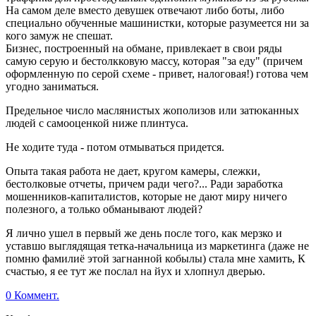
На самом деле вместо девушек отвечают либо боты, либо
специально обученные машинистки, которые разумеется ни за
кого замуж не спешат.
Бизнес, построенный на обмане, привлекает в свои ряды
самую серую и бестолкковую массу, которая "за еду" (причем
оформленную по серой схеме - привет, налоговая!) готова чем
угодно заниматься.
Предельное число маслянистых жополизов или затюканных
людей с самооценкой ниже плинтуса.
Не ходите туда - потом отмываться придется.
Опыта такая работа не дает, кругом камеры, слежки,
бестолковые отчеты, причем ради чего?... Ради заработка
мошенников-капиталистов, которые не дают миру ничего
полезного, а только обманывают людей?
Я лично ушел в первый же день после того, как мерзко и
уставшо выглядящая тетка-начальница из маркетинга (даже не
помню фамилиё этой загнанной кобылы) стала мне хамить, К
счастью, я ее тут же послал на йух и хлопнул дверью.
0 Коммент.