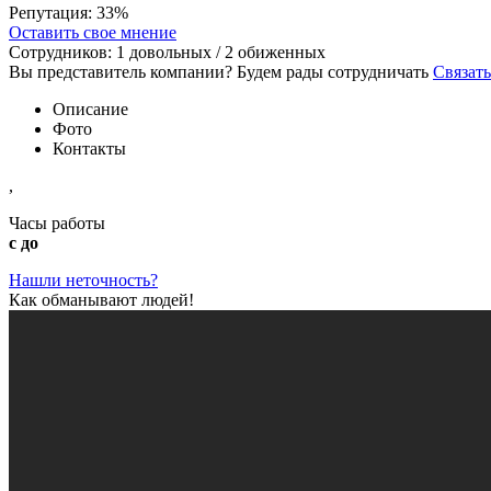
Репутация:
33%
Оставить свое мнение
Сотрудников:
1
довольных /
2
обиженных
Вы представитель компании? Будем рады сотрудничать
Связать
Описание
Фото
Контакты
,
Часы работы
с до
Нашли неточность?
Как обманывают людей!