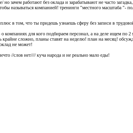
о зачем работают без оклада и зарабатывают не часто загадка,,,
тобы называться компанией! тренинги "местного масштаба "- по
! плюс в том, что ты придешь узнаешь сферу без записи в трудово
о о компаниях для кого подбираем персонал, а на деле ищем по 2
 крайне сложно, планы ставят на неделю! план на месяц! обсуж
оклад не может!
что //слов нет//// куча народа и не реально мало еды!