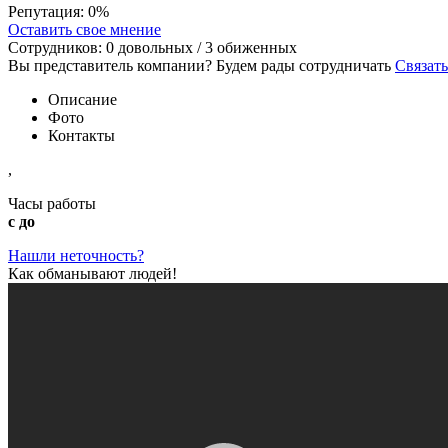
Репутация:
0%
Оставить свое мнение
Сотрудников:
0
довольных /
3
обиженных
Вы представитель компании? Будем рады сотрудничать
Связать
Описание
Фото
Контакты
,
Часы работы
с до
Нашли неточность?
Как обманывают людей!