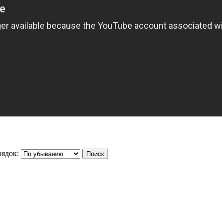
ядок: