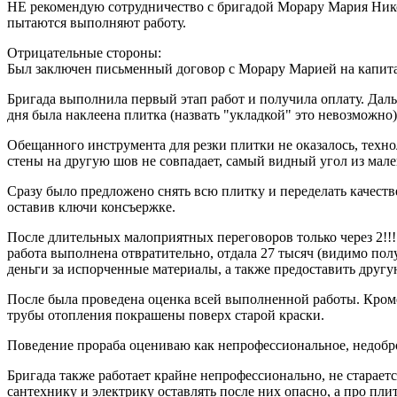
НЕ рекомендую сотрудничество с бригадой Морару Мария Никол
пытаются выполняют работу.
Отрицательные стороны:
Был заключен письменный договор с Морару Марией на капита
Бригада выполнила первый этап работ и получила оплату. Дальше
дня была наклеена плитка (назвать "укладкой" это невозможно
Обещанного инструмента для резки плитки не оказалось, техноло
стены на другую шов не совпадает, самый видный угол из мален
Сразу было предложено снять всю плитку и переделать качестве
оставив ключи консъержке.
После длительных малоприятных переговоров только через 2!!
работа выполнена отвратительно, отдала 27 тысяч (видимо полу
деньги за испорченные материалы, а также предоставить другую
После была проведена оценка всей выполненной работы. Кроме
трубы отопления покрашены поверх старой краски.
Поведение прораба оцениваю как непрофессиональное, недоброс
Бригада также работает крайне непрофессионально, не стараетс
сантехнику и электрику оставлять после них опасно, а про пл