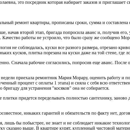
аевна, это посредник которая набирает заказов и приглашает св
льный ремонт квартиры, прописаны сроки, сумма и составлена 
, начав второй этап, бригада попросила аванс и, получив его, у
). Качество работы не устроило, что было сразу же сообщено Мо
гия не соблюдалась, куски все разного размера, отрезано криво,
ьких кусков, плитка порезана на куски даже на той стене, где л
нно. Сначала рабочие согласились, попросив еще аванс. После от
! недели приехала ремонтник Мария Морару, оценить работу и п
ченный процент с оплаты 1 этапа) и сняла с себя всю ответстве
 бригаду для устранения "косяков" она не собирается.
 плитки придется переделывать полностью сантехнику, заново д
овестное, никаких гарантий и обязательств по факту нет, дого
я, лишь бы побыстрее, не знает и не соблюдает никакие технолог
итку сказано выше. В квартире курят, купленный чистовой матер