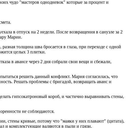
оих чудо "мастеров однодневок" которые за процент и
смета.
ехала в отпуск на 2 недели. После возвращения в санузле за 2
рару Марии.
 разная толщина шва бросается в глаза, при переходе с одной
ожится целых 3 плитки.
каза в авансе через 2 дня собрали свои вещи и сбежали,
опытаться решить данный конфликт. Мария согласилась, что
нность. Решать проблемы с бригадой, возвращать аванс и
елать гипсокатроновый короб, и частично выравнивать стены,
воренности не соблюдаются.
ии, стены кривые, потому что "маяки у них плавают" (цитата),
иал и комплектующие валяются в пыли и грязи.