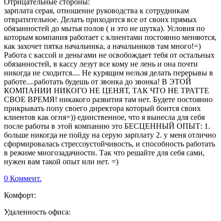
Отрицательные стороны:
зарплата серая, отношение руководства к сотрудникам
отвратительное. Делать приходится все от своих прямых
обязанностей до мытья полов ( и это не шутка). Условия по
которым компания работает с клиентами постоянно меняются,
как захочет пятка начальника, а начальников там много!=)
Работа с кассой и деньгами не освобождает тебя от остальных
обязанностей, в кассу лезут все кому не лень и она почти
никогда не сходится.... Не курящим нельзя делать перерывы в
работе....работать будешь от звонка до звонка! В ЭТОЙ
КОМПАНИИ НИКОГО НЕ ЦЕНЯТ, ТАК ЧТО НЕ ТРАТТЕ
СВОЕ ВРЕМЯ! никакого развития там нет. Будете постоянно
прикрывать попу своего директора который боится своих
клиентов как огня=)) единственное, что я вынесла для себя
после работы в этой компанию это БЕСЦЕННЫЙ ОПЫТ: 1.
больше никогда не пойду на серую зарплату 2. у меня отлично
сформировалась стрессоустойчивость, и способность работать
в режиме многозадачности. Так что решайте для себя сами,
нужен вам такой опыт или нет. =)
0 Коммент.
Комфорт:
Удаленность офиса: