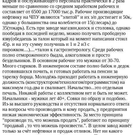
кадров и обслуживающего персонала практически в 2 раза
меньше по сравнению со средним заработком рабочих и
составляет от 6500 до 17000 тыс.р. Рабочие производящие
нефтянку на ЧПУ являются "элитой" и их з/п достигает и 50к,
однако у большинства она колеблется от 15(слесарь) до
35(токарь). Есть при заводе магазин,киоск и столовка, однако
пообедая в последней неделю, можно получить прободную
язву(обедаешь за талон который на момент написания стоил
45р. и на эту сумму получишь и 1 и 2 и3 с
пирожком....)....+талон к гастроэнтерологу. Среди рабочих
полно отмороженного быдла, алкоголиков и просто
бездельников. В основном рабочие это мужики от 30-70.
Много стариков. В инженерном составе полно бабок и дедок
готовившихся почить, и готовых работать на пенсии за
тарелку борща. Молодёжь приходит работать в инженерную
должность (конструктором/технологом/программистом) на
максимум год-два и сваливает. Начальство...это отдельная
печаль. Никакой работы с коллективом нет и быть не может.
Начальники - мужики лет 40+. Совки по образу и подобию.
Из-за высшего руководства и отсутствия нормального ответа
на вопросы что производить и кому продать, у предприятия
низкая экономическая эффективность. За место принципа
"производи то, что можешь продать", работают по принципу
"продавай , то что можешь произвести.". В целом завод живёт
только за счёт нефтянки и продаж отливок. Нет ни какого