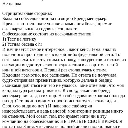
Не нашла
Отрицательные стороны:
Была на собеседовании на позицию Бренд-менеджер.
Предлагают неплохие условия: компания белая, премии
ежеквартальные и годовые, соц.пакет...
Собеседование состоит из нескольких этапов:
1) Тест на логику
2) Устная беседа с hr
И начинается самое интересное... дают кейс. Тема: анализ
полочного пространства в какой-либо федеральной сети. То
есть надо ехать в сеть, снимать полку, конкурентов и исходя из
ситуации выдвинуть свои предложения в ассортимент той
или иной категории. Первый раз столкнулась с этим.
Подошла грамотно, все расписала. Но ответа не получила,
будто отправила презентацию, которую делала в бездну.
Звонками добиться ничего не удалось - мне отвечали, что моя
кандидатура рассматривается. К слову, вакансия бренд-
менеджер висит до сих пор. На собеседование ходила полгода
назад. Останкино видимо просто использует свежие идеи.
Своих-то видимо нет ) И наверное ещё мерчи
недоработывают, а ведь ценовой мониторинг розницы никто
не отменял. Мой совет, тем, кто думает идти ли в эту
компанию на собеседование: НЕ ТРАТЬТЕ СВОЁ ВРЕМЯ. Я
потратила 3 дня, что сделать полный анализ полки, рынка и