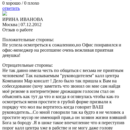
0
хорошо /
0
плохо
ответить
ИРИНА ИВАНОВА
Москва
|
07.12.2012
Отзыв о работе
Положительные стороны:
Не успела осмотреться к сожалению,но Офис понравился и
офис-менеджер на ресепшене очень вежливая приятная
девушка!
Отрицательные стороны:
Не так давно имела честь по общаться с весьма не приятным
человеком! Так называемым "руководителем" калл центра
Компании Мар консалт ! Дело было так пришла к Вам на
собеседование (хочу заметить что звонил он мне сам найдя
моё резюме в интернете)мне дрожащим голосом стал он
объяснять как тут да что и когда я оглянулась чтобы как-то
осмотреться меня простите в грубой форме призвали к
порядку что мол вы вертитесь когда говорит ВАШ
руководитель...Со мной говорили так ка будто я не человек а
простите мусор не имеющий прав,а он хозяин жизни взявший
Бога за бороду .Я в шоке такое впечатление что я переступив
порог калл центра уже в рабстве и не могу даже голову