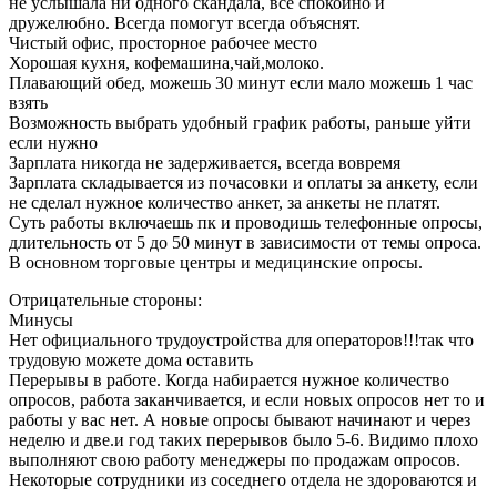
не услышала ни одного скандала, все спокойно и
дружелюбно. Всегда помогут всегда объяснят.
Чистый офис, просторное рабочее место
Хорошая кухня, кофемашина,чай,молоко.
Плавающий обед, можешь 30 минут если мало можешь 1 час
взять
Возможность выбрать удобный график работы, раньше уйти
если нужно
Зарплата никогда не задерживается, всегда вовремя
Зарплата складывается из почасовки и оплаты за анкету, если
не сделал нужное количество анкет, за анкеты не платят.
Суть работы включаешь пк и проводишь телефонные опросы,
длительность от 5 до 50 минут в зависимости от темы опроса.
В основном торговые центры и медицинские опросы.
Отрицательные стороны:
Минусы
Нет официального трудоустройства для операторов!!!так что
трудовую можете дома оставить
Перерывы в работе. Когда набирается нужное количество
опросов, работа заканчивается, и если новых опросов нет то и
работы у вас нет. А новые опросы бывают начинают и через
неделю и две.и год таких перерывов было 5-6. Видимо плохо
выполняют свою работу менеджеры по продажам опросов.
Некоторые сотрудники из соседнего отдела не здороваются и