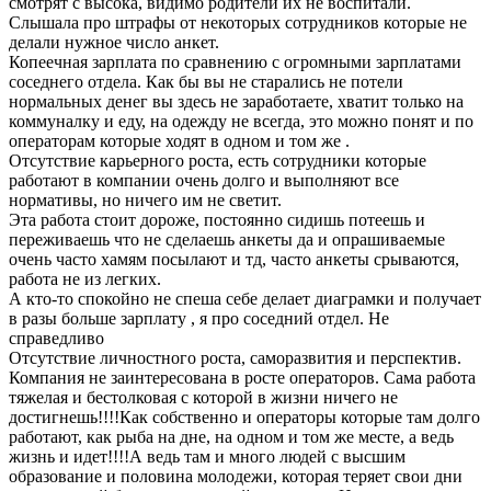
смотрят с высока, видимо родители их не воспитали.
Слышала про штрафы от некоторых сотрудников которые не
делали нужное число анкет.
Копеечная зарплата по сравнению с огромными зарплатами
соседнего отдела. Как бы вы не старались не потели
нормальных денег вы здесь не заработаете, хватит только на
коммуналку и еду, на одежду не всегда, это можно понят и по
операторам которые ходят в одном и том же .
Отсутствие карьерного роста, есть сотрудники которые
работают в компании очень долго и выполняют все
нормативы, но ничего им не светит.
Эта работа стоит дороже, постоянно сидишь потеешь и
переживаешь что не сделаешь анкеты да и опрашиваемые
очень часто хамям посылают и тд, часто анкеты срываются,
работа не из легких.
А кто-то спокойно не спеша себе делает диаграмки и получает
в разы больше зарплату , я про соседний отдел. Не
справедливо
Отсутствие личностного роста, саморазвития и перспектив.
Компания не заинтересована в росте операторов. Сама работа
тяжелая и бестолковая с которой в жизни ничего не
достигнешь!!!!Как собственно и операторы которые там долго
работают, как рыба на дне, на одном и том же месте, а ведь
жизнь и идет!!!!А ведь там и много людей с высшим
образование и половина молодежи, которая теряет свои дни