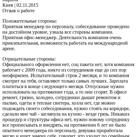
Киев
|
02.11.2015
Отзыв о работе
Положительные стороны:
Приятная менеджер по персоналу, собеседование проведено
на достойном уровне, узнала все стороны компании.
Приятная офис-менеджер. Деятельность компания очень
привлекательная, возможность работать на международной
арене.
Отрицательные стороны:
Официального оформления нет, соц пакета нет, хотя компания
работает с 2009 года, никто из сотрудников еще до сих пор
неоформлен. Испытательный строк 2 месяця, и то компания
смотрит на тебя, оставляют только самых лучших. Зарплата
платиться в конце следующего месяця. Отпускные нужно
использовать на протяжение года, а то они сгорят. В офисе
ремонт, грязно, холодно, сотрудники дышат ремонтом и
пылью, одеты в теплые свитера, холла нет, где можно
подождать своего собеседования, нужно стоять на коридоре,
сделали мне чай - заглянула на кухню - везде грязь. Никаких
процедур и структуры офиса нет, нужно новому сотруднику
все прописывать и внедрять, на протяжении 6 лет не было
опытного менеджера по персоналу, девушка проработала
месяц и ищет замену себе, говорит, что уходит по семейным