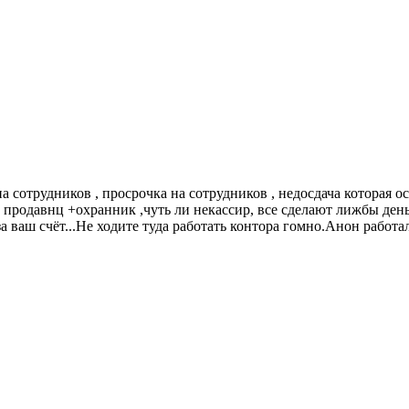
а сотрудников , просрочка на сотрудников , недосдача которая ос
продавнц +охранник ,чуть ли некассир, все сделают лижбы день
ваш счёт...Не ходите туда работать контора гомно.Анон работал