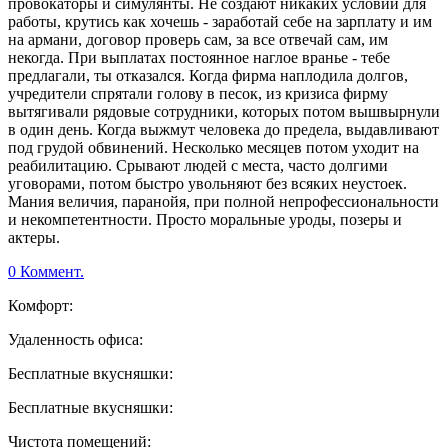
провокаторы и симулянты. Не создают никаких условий для
работы, крутись как хочешь - заработай себе на зарплату и им
на армани, договор проверь сам, за все отвечай сам, им
некогда. При выплатах постоянное наглое вранье - тебе
предлагали, ты отказался. Когда фирма наплодила долгов,
учредители спрятали голову в песок, из кризиса фирму
вытягивали рядовые сотрудники, которых потом вышвырнули
в один день. Когда выжмут человека до предела, выдавливают
под грудой обвинений. Несколько месяцев потом уходит на
реабилитацию. Срывают людей с места, часто долгими
уговорами, потом быстро увольняют без всяких неустоек.
Мания величия, паранойя, при полной непрофессиональности
и некомпетентности. Просто моральные уроды, позеры и
актеры.
0 Коммент.
Комфорт:
Удаленность офиса:
Бесплатные вкусняшки:
Бесплатные вкусняшки:
Чистота помещений: