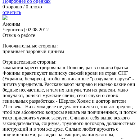
Подробнее об оценках
0
хорошо /
0
плохо
ответить
Аноним
Чернигов
|
02.08.2012
Отзыв о работе
Положительные стороны:
прививает здоровый цинизм
Отрицательные стороны:
компания зарегестрирована в Польше, раз в год-два братья
Фокины практикуют выписку свежей крови из стран СНГ
(Украина, Беларусь), чтобы выписанные "раздували паруса" -
цитата учредителя. Рассказывают направо и налево какие они
бедные несчастные, и там их кинули, там их развели, мало
получают, роняют мужские слезы, сеют слухи о своих
гениальных разработках - Шерлок Холмс и доктор ватсон
21го века. На самом деле не делают ни-че-го, только предлог,
чтоб все абсолютно вопросы вешать на подчиненных, и потом
тихо присвоить чужие заслуги. Считают себя выше всякого
законодательства, социума, трудового договора, должностных
инструкций и в том же духе. Сильно любят дружить с
подчиненными, разводят на эмоции, манипуляторы,