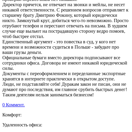
Директор прячется, не отвечает на звонки и мейлы, не несет
никакой ответственности. С решением вопросов отправляет к
старшему брату Дмитрию Фокину, который юридически
никто. Замкнутый круг, добиться чего-то невозможно. Просто
отрубают телефон и перестают отвечать на письма. В худшем
случае еще выльют на пострадавшую сторону ведро помоев,
чтоб быстрее отстал.
Единственный аргумент - это повестка в суд, у кого нет
времени и возможности судиться в Польше - забудьте про
ваши грузы деньги.
Официальные бумаги вместо директора подписывают все
сотрудники офиса. Договора не имеют никакой юридической
силы.
Документы с переоформлением и переделанные экспортные
хранятся в интернете практически в открытом доступе.
Люди, не подставляйте себя! Дуракам закон не писан, они не
думают про последствия, им главное срубить быстрых денег!
Таким деятелям нельзя заниматься бизнесом!
0 Коммент.
Комфорт:
Удаленность офиса: