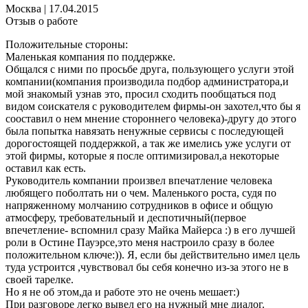
Москва
|
17.04.2015
Отзыв о работе
Положительные стороны:
Маленькая компания по поддержке.
Общался с ними по просьбе друга, пользующего услуги этой
компании(компания производила подбор администратора,и
мой знакомый узнав это, просил сходить пообщаться под
видом соискателя с руководителем фирмы-он захотел,что бы я
сооставил о нем мнение стороннего человека)-другу до этого
была попытка навязать ненужные сервисы с последующей
дорогостоящей поддержкой, а так же имелись уже услуги от
этой фирмы, которые я после оптимизировал,а некоторые
оставил как есть.
Руководитель компании произвел впечатление человека
любящего поболтать ни о чем. Маленького роста, судя по
напряженному молчанию сотрудников в офисе и общую
атмосферу, требовательный и деспотичный(первое
впечетление- вспомнил сразу Майка Майерса :) в его лучшей
роли в Остине Пауэрсе,это меня настроило сразу в более
положительном ключе:)). Я, если бы действительно имел цель
туда устроится ,чувствовал бы себя конечно из-за этого не в
своей тарелке.
Но я не об этом,да и работе это не очень мешает:)
При разговоре легко вывел его на нужный мне диалог.