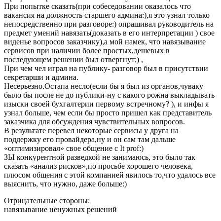
При попытке сказать(при собеседовании оказалось что
вакансия на должность старшего админа:),я это узнал только
непосредственно при разговоре:) опрашивал руководитель на
предмет умений навязать(доказать в его интерпретации ) свое
виденье вопросов заказчику),а мой намек, что навязывание
сервисов при наличии более простых,дешевых в
последующем решении был отвергнут;) ,
При чем чел играл на публику- разговор был в присутствии
секретарши и админа.
Несерьезно.Остапа несло(если бы я был из органов,чуваку
было бы после не до публики-ну с какого рожна выкладывать
изыски своей бухгалтерии первому встречному? ), и инфы я
узнал больше, чем если бы просто пришел как представитель
заказчика для обсуждения чувствительных вопросов.
В результате перевел некоторые сервисы у друга на
поддержку его провайдера,ну и он сам там дальше
«оптимизировал» свое общение с It prof:)
ЗЫ конкурентной разведкой не занимаюсь, это было так
сказать «анализ рисков»,по просьбе хорошего человека,
плюсом общения с этой компанией явилось то,что удалось все
выяснить, что нужно, даже больше:)
Отрицательные стороны:
навязывание ненужных решений