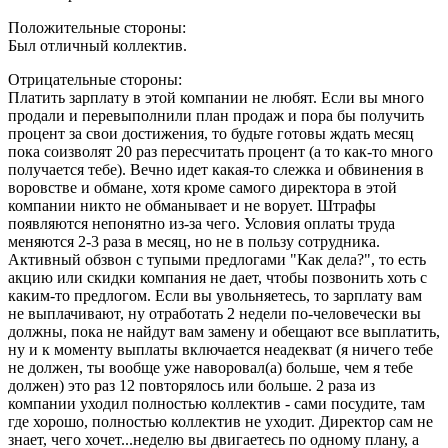
Положительные стороны:
Был отличный коллектив.
Отрицательные стороны:
Платить зарплату в этой компании не любят. Если вы много
продали и перевыполнили план продаж и пора бы получить
процент за свои достижения, то будьте готовы ждать месяц
пока соизволят 20 раз пересчитать процент (а то как-то много
получается тебе). Вечно идет какая-то слежка и обвинения в
воровстве и обмане, хотя кроме самого директора в этой
компании никто не обманывает и не ворует. Штрафы
появляются непонятно из-за чего. Условия оплаты труда
меняются 2-3 раза в месяц, но не в пользу сотрудника.
Активный обзвон с тупыми предлогами "Как дела?", то есть
акцию или скидки компания не дает, чтобы позвонить хоть с
каким-то предлогом. Если вы увольняетесь, то зарплату вам
не выплачивают, ну отработать 2 недели по-человечески вы
должны, пока не найдут вам замену и обещают все выплатить,
ну и к моменту выплаты включается неадекват (я ничего тебе
не должен, ты вообще уже наворовал(а) больше, чем я тебе
должен) это раз 12 повторялось или больше. 2 раза из
компании уходил полностью коллектив - сами посудите, там
где хорошо, полностью коллектив не уходит. Директор сам не
знает, чего хочет...неделю вы двигаетесь по одному плану, а