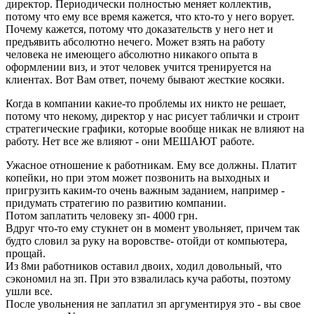
директор. Периодически полностью меняет коллектив,
потому что ему все время кажется, что кто-то у него ворует.
Почему кажется, потому что доказательств у него нет и
предъявить абсолютно нечего. Может взять на работу
человека не имеющего абсолютно никакого опыта в
оформлении виз, и этот человек учится тренируется на
клиентах. Вот Вам ответ, почему бывают жесткие косяки.
Когда в компании какие-то проблемы их никто не решает,
потому что некому, директор у нас рисует таблички и строит
стратегические графики, которые вообще никак не влияют на
работу. Нет все же влияют - они МЕШАЮТ работе.
Ужасное отношение к работникам. Ему все должны. Платит
копейки, но при этом может позвонить на выходных и
пригрузить каким-то очень важным заданием, например -
придумать стратегию по развитию компании.
Потом заплатить человеку зп- 4000 грн.
Вдруг что-то ему стукнет он в момент увольняет, причем так
будто словил за руку на воровстве- отойди от компьютера,
прощай.
Из 8ми работников оставил двоих, ходил довольный, что
сэкономил на зп. При это взвалилась куча работы, поэтому
ушли все.
После увольнения не заплатил зп аргументируя это - вы свое