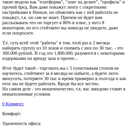
такие модели как "платформа", "лонг на дельте", "профиль" и
прочий бред. Вам даже покажут ленту с секретными
настройками в Ниньзе, но объяснять как с ней работать не
покажут, т.к. он сам не знает. Причем он будет вам
рассказывать что он торгует в 80% в плюс, у него 8
мониторов, но его стейтмент вы никогда не увидите, даже
если попросите.
Т.е. суть всей этой "работы" в том, чтоб раз в 2 месяца
набирать группу из 10 лохов и снимать с них по 30 тыс. - это
300.000 рублей. В год это 1.800.000, разумеется с некоторыми
издержками на аренду зала и прочее...
Итог будет такой - торговать вы с 5 пунктоквым стопом не
научитесь, стейтмент за 4 месяца не набьете, а будете люто
минусить, потеряете 30 тыс и время примерно в полгода и как
итог вы не будете работать. Вроде бы все честно.
На самом деле - это мошенничество, т.к. вас заведомо ставят в
невыполнимые условия.
0 Коммент.
Комфорт:
Удаленность офиса: