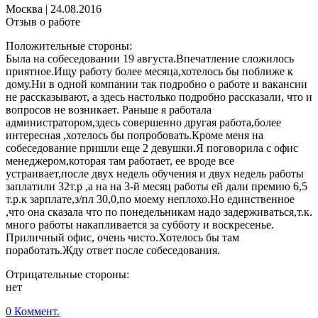
Москва
|
24.08.2016
Отзыв о работе
Положительные стороны:
Была на собеседовании 19 августа.Впечатление сложилось
приятное.Ищу работу более месяца,хотелось бы поближе к
дому.Ни в одной компании так подробно о работе и вакансии
не рассказывают, а здесь настолько подробно рассказали, что и
вопросов не возникает. Раньше я работала
администратором,здесь совершенно другая работа,более
интересная ,хотелось бы попробовать.Кроме меня на
собеседование пришли еще 2 девушки.Я поговорила с офис
менеджером,которая там работает, ее вроде все
устраивает,после двух недель обучения и двух недель работы
заплатили 32т.р ,а на на 3-й месяц работы ей дали премию 6,5
т.р.к зарплате,з/пл 30,0,по моему неплохо.Но единственное
,что она сказала что по понедельникам надо задерживаться,т.к.
много работы накапливается за субботу и воскресенье.
Приличный офис, очень чисто.Хотелось бы там
поработать.Жду ответ после собеседования.
Отрицательные стороны:
нет
0 Коммент.