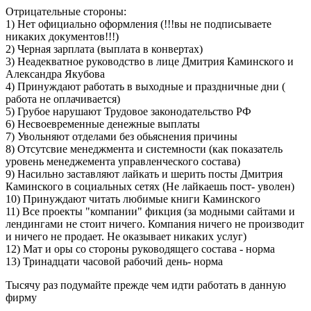
Отрицательные стороны:
1) Нет официально оформления (!!!вы не подписываете
никаких документов!!!)
2) Черная зарплата (выплата в конвертах)
3) Неадекватное руководство в лице Дмитрия Каминского и
Александра Якубова
4) Принуждают работать в выходные и праздничные дни (
работа не оплачивается)
5) Грубое нарушают Трудовое законодательство РФ
6) Несвоевременные денежные выплаты
7) Увольняют отделами без обьяснения причины
8) Отсутсвие менеджмента и системности (как показатель
уровень менеджемента управленческого состава)
9) Насильно заставляют лайкать и шерить посты Дмитрия
Каминского в социальных сетях (Не лайкаешь пост- уволен)
10) Принуждают читать любимые книги Каминского
11) Все проекты "компании" фикция (за модными сайтами и
лендингами не стоит ничего. Компания ничего не производит
и ничего не продает. Не оказывает никаких услуг)
12) Мат и оры со стороны руководящего состава - норма
13) Тринадцати часовой рабочий день- норма
Тысячу раз подумайте прежде чем идти работать в данную
фирму