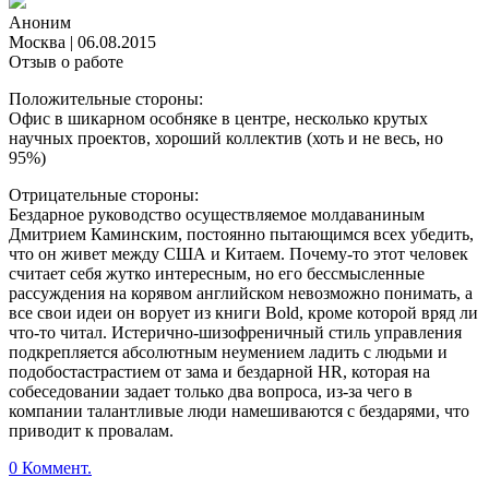
Аноним
Москва
|
06.08.2015
Отзыв о работе
Положительные стороны:
Офис в шикарном особняке в центре, несколько крутых
научных проектов, хороший коллектив (хоть и не весь, но
95%)
Отрицательные стороны:
Бездарное руководство осуществляемое молдаваниным
Дмитрием Каминским, постоянно пытающимся всех убедить,
что он живет между США и Китаем. Почему-то этот человек
считает себя жутко интересным, но его бессмысленные
рассуждения на корявом английском невозможно понимать, а
все свои идеи он ворует из книги Bold, кроме которой вряд ли
что-то читал. Истерично-шизофреничный стиль управления
подкрепляется абсолютным неумением ладить с людьми и
подобостастрастием от зама и бездарной HR, которая на
собеседовании задает только два вопроса, из-за чего в
компании талантливые люди намешиваются с бездарями, что
приводит к провалам.
0 Коммент.