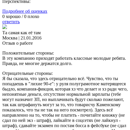
Перспективы:
Подробнее об оценках
0
хорошо /
0
плохо
ответить
Та самая как её там
Москва
|
21.01.2016
Отзыв о работе
Положительные стороны:
В эту компанию приходят работать классные молодые ребята.
Правда, не многие держатся долго.
Отрицательные стороны:
Я бы сказала, что здесь отрицательно всё. Чувство, что ты
попадаешь в "лихие 90-е": у руля полуграмотное матерящееся
быдло, компания-фикция, которая хз что делает и хз ради чего,
непонятные деньги, отсутствие нормальной зарплаты (тебе
могут назначит ЗП, но выплачивать будут сколько пожелают,
так как штрафануть могут за то, что товарисчу Каменскому
показалось, что ты не так на него посмотрел). Здесь всё
направленно на то, чтобы не платить - почитайте книжку (не
сдал по ней экз - штраф), лайкайте в соцсетях (не лайкнул -
штраф), сдавайте экзамен по постам босса в фейсбуке (не сдал