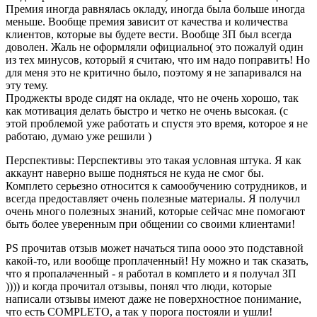
Премия иногда равнялась окладу, иногда была больше иногда
меньше. Вообще премия зависит от качества и количества
клиентов, которые вы будете вести. Вообще ЗП был всегда
доволен. Жаль не оформляли официально( это пожалуй один
из тех минусов, который я считаю, что им надо поправить! Но
для меня это не критично было, поэтому я не запаривался на
эту тему.
Проджекты вроде сидят на окладе, что не очень хорошо, так
как мотивация делать быстро и четко не очень высокая. (с
этой проблемой уже работать и спустя это время, которое я не
работаю, думаю уже решили )
Перспективы: Перспективы это такая условная штука. Я как
аккаунт наверно выше подняться не куда не смог бы.
Комплето серьезно относится к самообучению сотрудников, и
всегда предоставляет очень полезные материалы. Я получил
очень много полезных знаний, которые сейчас мне помогают
быть более уверенным при общении со своими клиентами!
PS прочитав отзыв может начаться типа оооо это подставной
какой-то, или вообще проплаченный! Ну можно и так сказать,
что я пропалаченный - я работал в комплето и я получал ЗП
)))) и когда прочитал отзывы, понял что люди, которые
написали отзывы имеют даже не поверхностное понимание,
что есть COMPLETO, а так у порога постояли и ушли!