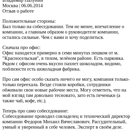
Владимир Палунин
Москва
|
06.06.2014
Отзыв о работе
Положительные стороны:
Был только на собеседовании. Тем не менее, впечатление о
компании, а главным образом о руководителе компании,
остались сильные. Чем с вами и хочу поделиться.
Сначала про офис:
Офис находится примерно в семи минутах пешком от м.
"Красносельская", в тихом, зелёном районе. Есть парковка.
Рядом с офисом очень вкусно пахнет шоколадом, видимо,
поблизости есть шоколадная фабрика.
Про сам офис особо сказать ничего не могу, компания только-
только переехала. Везде стояли коробки, сотрудники
обживали свои новые рабочие места. Могу отметить, что на
мой взгляд там довольно тесновато, зато есть печеньки (а
также чай, кофе, etc.).
Теперь про само собеседование:
Собеседование проводил совладелец и технический директор
компании Федоров Михаил Вячеславович. Рассудительный,
умный и уверенный в себе человек. Эксперт в своём деле.