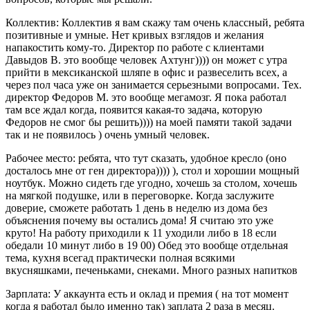
Коллектив: Коллектив я вам скажу там очень классный, ребята
позитивные и умные. Нет кривых взглядов и желания
напакостить кому-то. Директор по работе с клиентами
Давыдов В. это вообще человек Ахтунг)))) он может с утра
прийти в мексиканской шляпе в офис и развеселить всех, а
через пол часа уже он занимается серьезными вопросами. Тех.
директор Федоров М. это вообще мегамозг. Я пока работал
там все ждал когда, появится какая-то задача, которую
Федоров не смог бы решить)))) на моей памяти такой задачи
так и не появилось ) очень умный человек.
Рабочее место: ребята, что тут сказать, удобное кресло (оно
досталось мне от ген директора)))) ), стол и хорошии мощный
ноутбук. Можно сидеть где угодно, хочешь за столом, хочешь
на мягкой подушке, или в переговорке. Когда заслужите
доверие, сможете работать 1 день в неделю из дома без
объяснения почему вы остались дома! Я считаю это уже
круто! На работу приходили к 11 уходили либо в 18 если
обедали 10 минут либо в 19 00) Обед это вообще отдельная
тема, кухня всегад практически полная всякими
вкусняшками, печеньками, снеками. Много разных напитков
Зарплата: У аккаунта есть и оклад и премия ( на тот момент
когда я работал было именно так) заплата 2 раза в месяц.