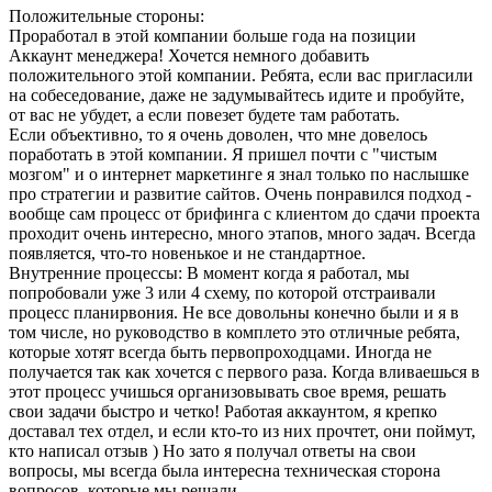
Положительные стороны:
Проработал в этой компании больше года на позиции
Аккаунт менеджера! Хочется немного добавить
положительного этой компании. Ребята, если вас пригласили
на собеседование, даже не задумывайтесь идите и пробуйте,
от вас не убудет, а если повезет будете там работать.
Если объективно, то я очень доволен, что мне довелось
поработать в этой компании. Я пришел почти с "чистым
мозгом" и о интернет маркетинге я знал только по наслышке
про стратегии и развитие сайтов. Очень понравился подход -
вообще сам процесс от брифинга с клиентом до сдачи проекта
проходит очень интересно, много этапов, много задач. Всегда
появляется, что-то новенькое и не стандартное.
Внутренние процессы: В момент когда я работал, мы
попробовали уже 3 или 4 схему, по которой отстраивали
процесс планирвония. Не все довольны конечно были и я в
том числе, но руководство в комплето это отличные ребята,
которые хотят всегда быть первопроходцами. Иногда не
получается так как хочется с первого раза. Когда вливаешься в
этот процесс учишься организовывать свое время, решать
свои задачи быстро и четко! Работая аккаунтом, я крепко
доставал тех отдел, и если кто-то из них прочтет, они поймут,
кто написал отзыв ) Но зато я получал ответы на свои
вопросы, мы всегда была интересна техническая сторона
вопросов, которые мы решали.