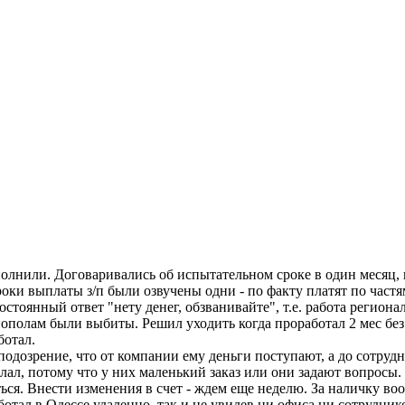
олнили. Договаривались об испытательном сроке в один месяц, п
роки выплаты з/п были озвучены одни - по факту платят по частя
стоянный ответ "нету денег, обзванивайте", т.е. работа регион
пополам были выбиты. Решил уходить когда проработал 2 мес без 
ботал.
дозрение, что от компании ему деньги поступают, а до сотрудн
ал, потому что у них маленький заказ или они задают вопросы. 
аться. Внести изменения в счет - ждем еще неделю. За наличку 
ботал в Одессе удаленно, так и не увидев ни офиса ни сотруднико