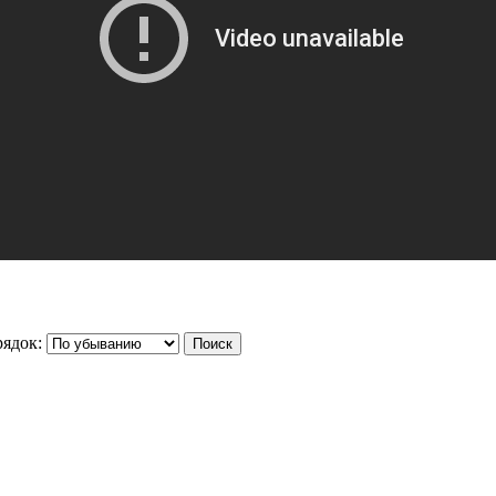
ядок: