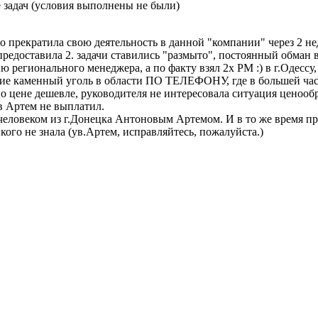
 задач (условия выполнены не были)
 прекратила свою деятельность в данной "компании" через 2 нед
я предоставила 2. задачи ставились "размыто", постоянный обма
ю регионального менеджера, а по факту взял 2х РМ :) в г.Одесс
ие каменный уголь в области ПО ТЕЛЕФОНУ, где в большей части
по цене дешевле, руководителя не интересовала ситуация ценообр
в Артем не выплатил.
ловеком из г.Донецка Антоновым Артемом. И в то же время про 
ого не знала (ув.Артем, исправляйтесь, пожалуйста.)