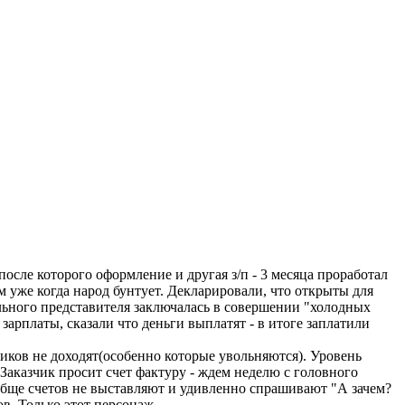
осле которого оформление и другая з/п - 3 месяца проработал
м уже когда народ бунтует. Декларировали, что открыты для
ального представителя заключалась в совершении "холодных
зарплаты, сказали что деньги выплатят - в итоге заплатили
иков не доходят(особенно которые увольняются). Уровень
Заказчик просит счет фактуру - ждем неделю с головного
вообще счетов не выставляют и удивленно спрашивают "А зачем?
в. Только этот персонаж...