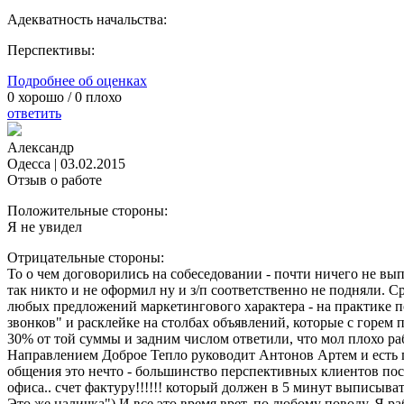
Адекватность начальства:
Перспективы:
Подробнее об оценках
0
хорошо /
0
плохо
ответить
Александр
Одесса
|
03.02.2015
Отзыв о работе
Положительные стороны:
Я не увидел
Отрицательные стороны:
То о чем договорились на собеседовании - почти ничего не вып
так никто и не оформил ну и з/п соответственно не подняли. С
любых предложений маркетингового характера - на практике по
звонков" и расклейке на столбах объявлений, которые с горем 
30% от той суммы и задним числом ответили, что мол плохо ра
Направлением Доброе Тепло руководит Антонов Артем и есть по
общения это нечто - большинство перспективных клиентов посл
офиса.. счет фактуру!!!!!! который должен в 5 минут выписыв
Это же наличка") И все это время врет, по любому поводу. Я ра