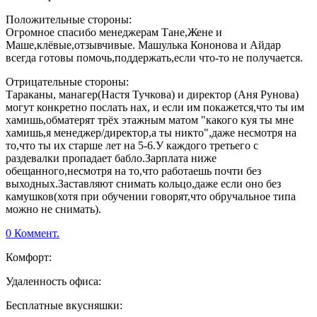
Положительные стороны:
Огромное спасибо менеджерам Тане,Жене и
Маше,клёвые,отзывчивые. Машулька Кононова и Айдар
всегда готовы помочь,поддержать,если что-то не получается.
Отрицательные стороны:
Тараканы, манагер(Настя Тучкова) и директор (Аня Рунова)
могут конкретно послать нах, и если им покажется,что ты им
хамишь,обматерят трёх этажным матом "какого куя ты мне
хамишь,я менеджер/директор,а ты никто",даже несмотря на
то,что ты их старше лет на 5-6.У каждого третьего с
раздевалки пропадает бабло.Зарплата ниже
обещанного,несмотря на то,что работаешь почти без
выходных.Заставляют снимать кольцо,даже если оно без
камушков(хотя при обучении говорят,что обручальное типа
можно не снимать).
0 Коммент.
Комфорт:
Удаленность офиса:
Бесплатные вкусняшки: