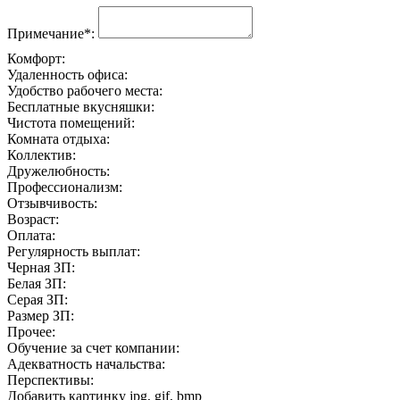
Примечание*:
Комфорт:
Удаленность офиса:
Удобство рабочего места:
Бесплатные вкусняшки:
Чистота помещений:
Комната отдыха:
Коллектив:
Дружелюбность:
Профессионализм:
Отзывчивость:
Возраст:
Оплата:
Регулярность выплат:
Черная ЗП:
Белая ЗП:
Серая ЗП:
Размер ЗП:
Прочее:
Обучение за счет компании:
Адекватность начальства:
Перспективы:
Добавить картинку
jpg, gif, bmp