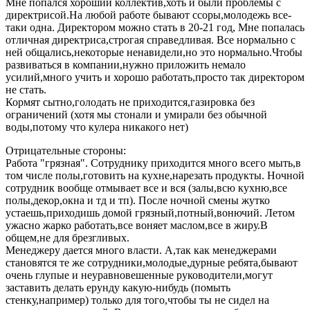
Мне попался хороший коллектив,хоть и были проблемы с
директрисой.На любой работе бывают ссоры,молодежь все-
таки одна. Директором можно стать в 20-21 год, Мне попалась
отличная директриса,строгая справедливая. Все нормально с
ней общались,некоторые ненавидели,но это нормально.Чтобы
развиваться в компании,нужно приложить немало
усилий,много учить и хорошо работать,просто так директором
не стать.
Кормят сытно,голодать не приходится,газировка без
ограничений (хотя мы стонали и умирали без обычной
воды,потому что кулера никакого нет)
Отрицательные стороны:
Работа "грязная". Сотруднику приходится много всего мыть,в
том числе полы,готовить на кухне,нарезать продукты. Ночной
сотрудник вообще отмывает все и вся (залы,всю кухню,все
полы,декор,окна и тд и тп). После ночной смены жутко
устаешь,приходишь домой грязный,потный,вонючий. Летом
ужасно жарко работать,все воняет маслом,все в жиру.В
общем,не для брезгливых.
Менеджеру дается много власти. А,так как менеджерами
становятся те же сотрудники,молодые,дурные ребята,бывают
очень глупые и неуравновешенные руководители,могут
заставить делать ерунду какую-нибудь (помыть
стенку,например) только для того,чтобы ты не сидел на