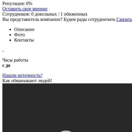
Репутация:
0%
Оставить свое мнение
Сотрудников:
0
довольных /
1
обиженных
Вы представитель компании? Будем рады сотрудничать
Связать
Описание
Фото
Контакты
,
Часы работы
с до
Нашли неточность?
Как обманывают людей!