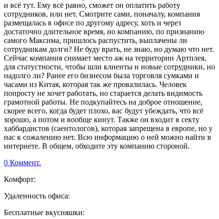
и всё тут. Ему всё равно, сможет он оплатить работу
сотрудников, или нет. Смотрите сами, поначалу, компания
размещалась в офисе по другому адресу, хоть и через
достаточно длительное время, но компанию, по признанию
самого Максима, пришлось распустить, выплачены ли
сотрудникам долги? Не буду врать, не знаю, но думаю что нет.
Сейчас компания снимает место аж на территории Артплея,
для статустности, чтобы шли клиенты и новые сотрудники, но
надолго ли? Ранее его бизнесом была торговля сумками и
часами из Китая, которая так же провалилась. Человек
попросту не хочет работать, но старается делать видимость
грамотной работы. Не подкупайтесь на доброе отношение,
скорее всего, когда будет плохо, вас будут убеждать, что всё
хорошо, а потом и вообще кинут. Также он входит в секту
хаббардистов (саентологов), которая запрещена в европе, но у
нас к сожалению нет. Всю информацию о ней можно найти в
интернете. В общем, обходите эту компанию стороной.
0 Коммент.
Комфорт:
Удаленность офиса:
Бесплатные вкусняшки: