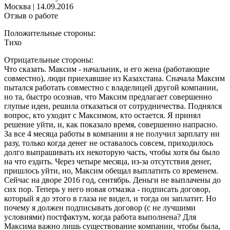
Москва
|
14.09.2016
Отзыв о работе
Положительные стороны:
Тихо
Отрицательные стороны:
Что сказать. Максим - начальник, и его жена (работающие
совместно), люди приехавшие из Казахстана. Сначала Максим
пытался работать совместно с владелицей другой компании,
но та, быстро осознав, что Максим предлагает совершенно
глупые идеи, решила отказаться от сотрудничества. Поднялся
вопрос, кто уходит с Максимом, кто остается. Я принял
решение уйти, и, как показало время, совершенно напрасно.
За все 4 месяца работы в компании я не получил зарплату ни
разу, только когда денег не оставалось совсем, приходилось
долго выпрашивать их некоторую часть, чтобы хотя бы было
на что ездить. Через четыре месяца, из-за отсутствия денег,
пришлось уйти, но, Максим обещал выплатить со временем.
Сейчас на дворе 2016 год, сентябрь. Деньги не выплачены до
сих пор. Теперь у него новая отмазка - подписать договор,
который я до этого в глаза не видел, и тогда он заплатит. Но
почему я должен подписывать договор (с не лучшими
условиями) постфактум, когда работа выполнена? Для
Максима важно лишь существование компании, чтобы была,