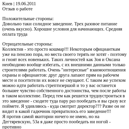
Киев
|
19.06.2011
Отзыв о работе
Положительные стороны:
Довольно таки солидное заведение. Трех разовое питание
(очень вкусно). Хорошие условия для начинающих. Средняя
оплата труда
Отрицательные стороны:
Коллектив - это просто кошмар!!! Некоторым официанткам
уже на пенсию пора, но места своего терять не хотят - поэтому
и гноят всех новеньких. Таких личностей как Зоя и Оксана
необходимо вообще избегать, с их внешними данными только
строителями работать. Очень "интересные" взаимоотношения
охраны и официантов: друг друга лапают прям на рабочем
месте и посетители их вовсе не смущают. С таким же успехом
можно идти работать стрептизершой и то у вас останется
большее чувство собственного достоинства, чем после работы
в таком коллективе. Перед тем как решится трудоустроиться в
это заведение - сходите туда пару раз пообедать и вы сразу все
поймете. Я удивляюсь - куда смотрит директор??? Разве он не
видит в какой гадючник превратилось его заведение!!!
Я против самой якитории ничего не имею, но на
Дегтяревскую, 53а я даже просто пообедать ни ногой -
противно