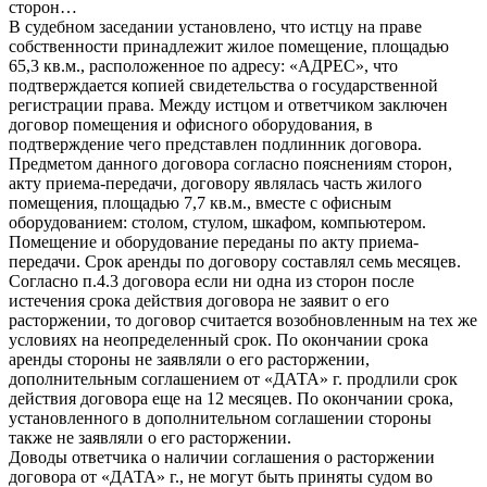
сторон…
В судебном заседании установлено, что истцу на праве
собственности принадлежит жилое помещение, площадью
65,3 кв.м., расположенное по адресу: «АДРЕС», что
подтверждается копией свидетельства о государственной
регистрации права. Между истцом и ответчиком заключен
договор помещения и офисного оборудования, в
подтверждение чего представлен подлинник договора.
Предметом данного договора согласно пояснениям сторон,
акту приема-передачи, договору являлась часть жилого
помещения, площадью 7,7 кв.м., вместе с офисным
оборудованием: столом, стулом, шкафом, компьютером.
Помещение и оборудование переданы по акту приема-
передачи. Срок аренды по договору составлял семь месяцев.
Согласно п.4.3 договора если ни одна из сторон после
истечения срока действия договора не заявит о его
расторжении, то договор считается возобновленным на тех же
условиях на неопределенный срок. По окончании срока
аренды стороны не заявляли о его расторжении,
дополнительным соглашением от «ДАТА» г. продлили срок
действия договора еще на 12 месяцев. По окончании срока,
установленного в дополнительном соглашении стороны
также не заявляли о его расторжении.
Доводы ответчика о наличии соглашения о расторжении
договора от «ДАТА» г., не могут быть приняты судом во