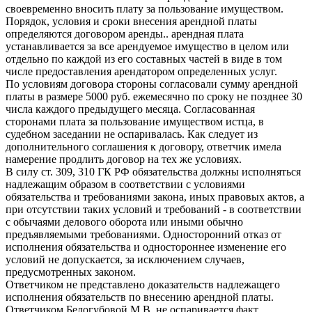
своевременно вносить плату за пользование имуществом.
Порядок, условия и сроки внесения арендной платы
определяются договором аренды.. арендная плата
устанавливается за все арендуемое имущество в целом или
отдельно по каждой из его составных частей в виде в том
числе предоставления арендатором определенных услуг.
По условиям договора стороны согласовали сумму арендной
платы в размере 5000 руб. ежемесячно по сроку не позднее 30
числа каждого предыдущего месяца. Согласованная
сторонами плата за пользование имуществом истца, в
судебном заседании не оспаривалась. Как следует из
дополнительного соглашения к договору, ответчик имела
намерение продлить договор на тех же условиях.
В силу ст. 309, 310 ГК РФ обязательства должны исполняться
надлежащим образом в соответствии с условиями
обязательства и требованиями закона, иных правовых актов, а
при отсутствии таких условий и требований - в соответствии
с обычаями делового оборота или иными обычно
предъявляемыми требованиями. Односторонний отказ от
исполнения обязательства и одностороннее изменение его
условий не допускается, за исключением случаев,
предусмотренных законом.
Ответчиком не представлено доказательств надлежащего
исполнения обязательств по внесению арендной платы.
Ответчиком Белогубовой М.В. не оспаривается факт