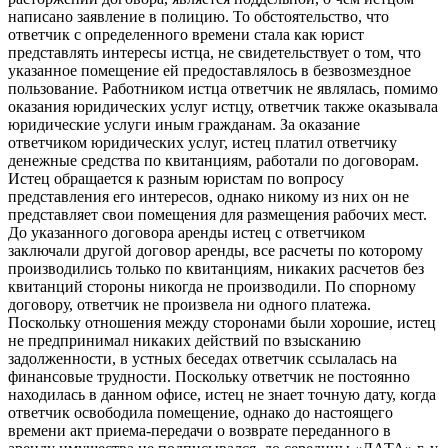
написано заявление в полицию. То обстоятельство, что
ответчик с определенного времени стала как юрист
представлять интересы истца, не свидетельствует о том, что
указанное помещение ей предоставлялось в безвозмездное
пользование. Работником истца ответчик не являлась, помимо
оказания юридических услуг истцу, ответчик также оказывала
юридические услуги иным гражданам. За оказание
ответчиком юридических услуг, истец платил ответчику
денежные средства по квитанциям, работали по договорам.
Истец обращается к разным юристам по вопросу
представления его интересов, однако никому из них он не
представляет свои помещения для размещения рабочих мест.
До указанного договора аренды истец с ответчиком
заключали другой договор аренды, все расчеты по которому
производились только по квитанциям, никаких расчетов без
квитанций стороны никогда не производили. По спорному
договору, ответчик не произвела ни одного платежа.
Поскольку отношения между сторонами были хорошие, истец
не предпринимал никаких действий по взысканию
задолженности, в устных беседах ответчик ссылалась на
финансовые трудности. Поскольку ответчик не постоянно
находилась в данном офисе, истец не знает точную дату, когда
ответчик освободила помещение, однако до настоящего
времени акт приема-передачи о возврате переданного в