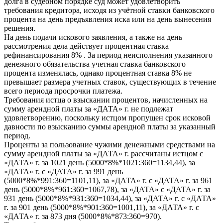
долга в судебном порядке суд может удовлетворить
требования кредитора, исходя из учётной ставки банковского
процента на день предъявления иска или на день вынесения
решения.
На день подачи искового заявления, а также на день
рассмотрения дела действует процентная ставка
рефинансирования 8% . За период неисполнения указанного
денежного обязательства учетная ставка банковского
процента изменялась, однако процентная ставка 8% не
превышает размера учетных ставок, существующих в течение
всего периода просрочки платежа.
Требования истца о взыскании процентов, начисленных на
сумму арендной платы за «ДАТА» г. не подлежат
удовлетворению, поскольку истцом пропущен срок исковой
давности по взысканию суммы арендной платы за указанный
период.
Проценты за пользование чужими денежными средствами на
сумму арендной платы за «ДАТА» г. рассчитаны истцом с
«ДАТА» г. за 1021 день (5000*8%*1021:360=1134,44), за
«ДАТА» г. с «ДАТА» г. за 991 день
(5000*8%*991:360=1101,11), за «ДАТА» г. с «ДАТА» г. за 961
день (5000*8%*961:360=1067,78), за «ДАТА» с «ДАТА» г. за
931 день (5000*8%*931:360=1034,44), за «ДАТА» г. с «ДАТА»
г. за 901 день (5000*8%*901:360=1001,11), за «ДАТА» г. с
«ДАТА» г. за 873 дня (5000*8%*873:360=970).