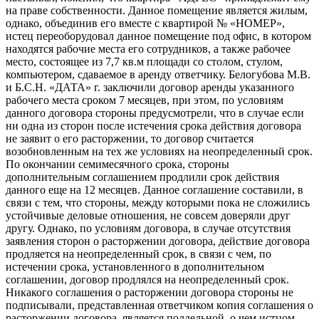
на праве собственности. Данное помещение является жилым,
однако, объединив его вместе с квартирой № «НОМЕР»,
истец переоборудовал данное помещение под офис, в котором
находятся рабочие места его сотрудников, а также рабочее
место, состоящее из 7,7 кв.м площади со столом, стулом,
компьютером, сдаваемое в аренду ответчику. Белогубова М.В.
и Б.С.Н. «ДАТА» г. заключили договор аренды указанного
рабочего места сроком 7 месяцев, при этом, по условиям
данного договора стороны предусмотрели, что в случае если
ни одна из сторон после истечения срока действия договора
не заявит о его расторжении, то договор считается
возобновленным на тех же условиях на неопределенный срок.
По окончании семимесячного срока, стороны
дополнительным соглашением продлили срок действия
данного еще на 12 месяцев. Данное соглашение составили, в
связи с тем, что стороны, между которыми пока не сложились
устойчивые деловые отношения, не совсем доверяли друг
другу. Однако, по условиям договора, в случае отсутствия
заявления сторон о расторжении договора, действие договора
продляется на неопределенный срок, в связи с чем, по
истечении срока, установленного в дополнительном
соглашении, договор продлялся на неопределенный срок.
Никакого соглашения о расторжении договора стороны не
подписывали, представленная ответчиком копия соглашения о
расторжении договора, является поддельной, о чем истцом