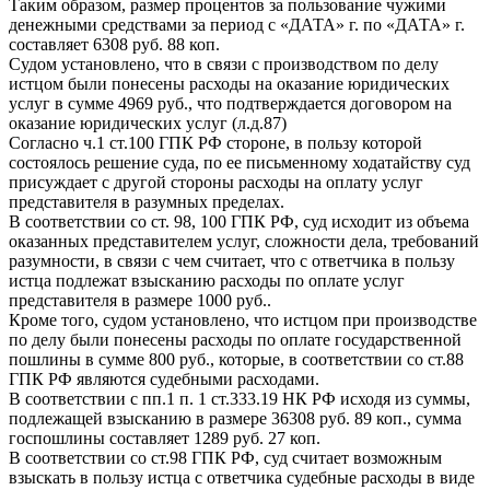
Таким образом, размер процентов за пользование чужими
денежными средствами за период с «ДАТА» г. по «ДАТА» г.
составляет 6308 руб. 88 коп.
Судом установлено, что в связи с производством по делу
истцом были понесены расходы на оказание юридических
услуг в сумме 4969 руб., что подтверждается договором на
оказание юридических услуг (л.д.87)
Согласно ч.1 ст.100 ГПК РФ стороне, в пользу которой
состоялось решение суда, по ее письменному ходатайству суд
присуждает с другой стороны расходы на оплату услуг
представителя в разумных пределах.
В соответствии со ст. 98, 100 ГПК РФ, суд исходит из объема
оказанных представителем услуг, сложности дела, требований
разумности, в связи с чем считает, что с ответчика в пользу
истца подлежат взысканию расходы по оплате услуг
представителя в размере 1000 руб..
Кроме того, судом установлено, что истцом при производстве
по делу были понесены расходы по оплате государственной
пошлины в сумме 800 руб., которые, в соответствии со ст.88
ГПК РФ являются судебными расходами.
В соответствии с пп.1 п. 1 ст.333.19 НК РФ исходя из суммы,
подлежащей взысканию в размере 36308 руб. 89 коп., сумма
госпошлины составляет 1289 руб. 27 коп.
В соответствии со ст.98 ГПК РФ, суд считает возможным
взыскать в пользу истца с ответчика судебные расходы в виде