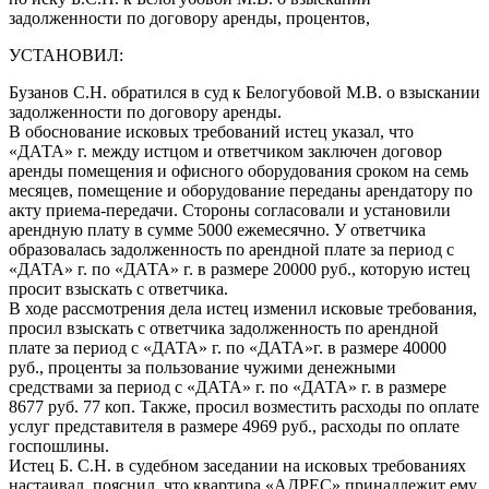
задолженности по договору аренды, процентов,
УСТАНОВИЛ:
Бузанов С.Н. обратился в суд к Белогубовой М.В. о взыскании
задолженности по договору аренды.
В обоснование исковых требований истец указал, что
«ДАТА» г. между истцом и ответчиком заключен договор
аренды помещения и офисного оборудования сроком на семь
месяцев, помещение и оборудование переданы арендатору по
акту приема-передачи. Стороны согласовали и установили
арендную плату в сумме 5000 ежемесячно. У ответчика
образовалась задолженность по арендной плате за период с
«ДАТА» г. по «ДАТА» г. в размере 20000 руб., которую истец
просит взыскать с ответчика.
В ходе рассмотрения дела истец изменил исковые требования,
просил взыскать с ответчика задолженность по арендной
плате за период с «ДАТА» г. по «ДАТА»г. в размере 40000
руб., проценты за пользование чужими денежными
средствами за период с «ДАТА» г. по «ДАТА» г. в размере
8677 руб. 77 коп. Также, просил возместить расходы по оплате
услуг представителя в размере 4969 руб., расходы по оплате
госпошлины.
Истец Б. С.Н. в судебном заседании на исковых требованиях
настаивал, пояснил, что квартира «АДРЕС» принадлежит ему