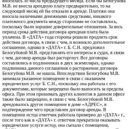
вносилась 30 числа предыдущего месяца. Если бы Белогубова
М.В. не внесла арендную плату предварительно, то на
следующий месяц ей бы отказали в аренде. Платежи она
вносила наличными денежными средствами, никакого
платежного документа между сторонами не составлялось,
поскольку были хорошие доверительные отношения. За весь
период срока действия договора арендная плата была
уплачена. В «ДАТА» года стороны решили продлить срок
действия договора, в связи с чем, и возникло дополнительное
соглашение, однако в «ДАТА» г. Б. С.Н. предложил
Белогубовой М.В. представлять его интересы в судах, в связи
с чем, договор аренды был расторгнут. Все договоры
составлялись в подлинниках в двух экземплярах, однако
подлинника данного соглашения о расторжении договора
Белогубова М.В. не нашла. Впоследствии Белогубова М.В.
занимала указанное помещение в связи с оказанием
юридических услуг Б. С.Н., поскольку она работала с его
документами, которые запрещено было выносить за пределы
офиса. При этом принимать других клиентов в данном офисе
также было запрещено, в связи с чем, Белогубовой М.В.
арендовалось другое помещение в доме «АДРЕС», в
подтверждение чего представлен договор аренды. В
помещении истца ответчик работала примерно до «ДАТА» г.,
после того как в «ДАТА» г. ответчик прекратила оказывать
юридические услуги истцу, она съехала с помещения,