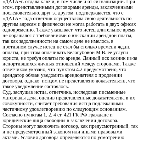
«ДАТА»г. отдала ключи, в том числе и от сигнализации. При
этом, представленными договорами аренды, заключенными
последовательно, друг за другом, подтверждается, что с
«ДАТА» года ответчик осуществляла свою деятельность по
другим адресам и физически не могла работать в двух офисах
одновременно. Также указывает, что истец длительное время
не обращался с требованиями о взыскании арендной платы,
так как задолженности на самом деле не имелось, в
противном случае истец не стал бы столько времени ждать
оплаты, при этом оплачивать Белогубовой М.В. ее услуги
юриста, не требуя оплаты по аренде. Данный иск возник из-за
испортившихся личных отношений между сторонами. Также
ответчиком указано, что пунктом 4.2 предусмотрено, что
арендатор обязан уведомить арендодателя о продлении
договора, однако, истцом не представлено доказательств, что
такое уведомление состоялось.
Суд, заслушав истца, ответчика, исследовав письменные
материалы дела, оценив представленные доказательства в их
совокупности, считает требования истца подлежащими
частичному удовлетворению по следующим основаниям.
Согласно пунктам 1, 2, 4 ст. 421 ГК РФ граждане и
юридические лица свободны в заключении договора.
Стороны могут заключить договор, как предусмотренный, так
и не предусмотренный законом или иными правовыми
актами. Условия договора определяются по усмотрению