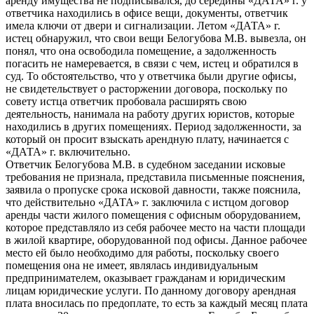
аренду имущества не подписывался, до середины «ДАТА» г. у
ответчика находились в офисе вещи, документы, ответчик
имела ключи от двери и сигнализации. Летом «ДАТА» г.
истец обнаружил, что свои вещи Белогубова М.В. вывезла, он
понял, что она освободила помещение, а задолженность
погасить не намеревается, в связи с чем, истец и обратился в
суд. То обстоятельство, что у ответчика были другие офисы,
не свидетельствует о расторжении договора, поскольку по
совету истца ответчик пробовала расширять свою
деятельность, нанимала на работу других юристов, которые
находились в других помещениях. Период задолженности, за
который он просит взыскать арендную плату, начинается с
«ДАТА» г. включительно.
Ответчик Белогубова М.В. в судебном заседании исковые
требования не признала, представила письменные пояснения,
заявила о пропуске срока исковой давности, также пояснила,
что действительно «ДАТА» г. заключила с истцом договор
аренды части жилого помещения с офисным оборудованием,
которое представляло из себя рабочее место на части площади
в жилой квартире, оборудованной под офисы. Данное рабочее
место ей было необходимо для работы, поскольку своего
помещения она не имеет, являлась индивидуальным
предпринимателем, оказывает гражданам и юридическим
лицам юридические услуги. По данному договору арендная
плата вносилась по предоплате, то есть за каждый месяц плата