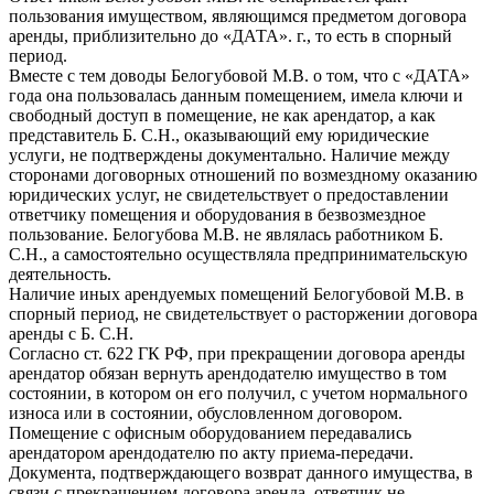
пользования имуществом, являющимся предметом договора
аренды, приблизительно до «ДАТА». г., то есть в спорный
период.
Вместе с тем доводы Белогубовой М.В. о том, что с «ДАТА»
года она пользовалась данным помещением, имела ключи и
свободный доступ в помещение, не как арендатор, а как
представитель Б. С.Н., оказывающий ему юридические
услуги, не подтверждены документально. Наличие между
сторонами договорных отношений по возмездному оказанию
юридических услуг, не свидетельствует о предоставлении
ответчику помещения и оборудования в безвозмездное
пользование. Белогубова М.В. не являлась работником Б.
С.Н., а самостоятельно осуществляла предпринимательскую
деятельность.
Наличие иных арендуемых помещений Белогубовой М.В. в
спорный период, не свидетельствует о расторжении договора
аренды с Б. С.Н.
Согласно ст. 622 ГК РФ, при прекращении договора аренды
арендатор обязан вернуть арендодателю имущество в том
состоянии, в котором он его получил, с учетом нормального
износа или в состоянии, обусловленном договором.
Помещение с офисным оборудованием передавались
арендатором арендодателю по акту приема-передачи.
Документа, подтверждающего возврат данного имущества, в
связи с прекращением договора аренда, ответчик не