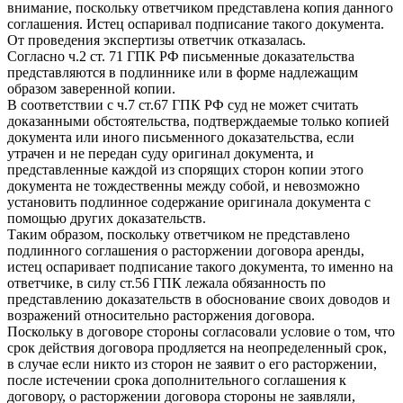
внимание, поскольку ответчиком представлена копия данного
соглашения. Истец оспаривал подписание такого документа.
От проведения экспертизы ответчик отказалась.
Согласно ч.2 ст. 71 ГПК РФ письменные доказательства
представляются в подлиннике или в форме надлежащим
образом заверенной копии.
В соответствии с ч.7 ст.67 ГПК РФ суд не может считать
доказанными обстоятельства, подтверждаемые только копией
документа или иного письменного доказательства, если
утрачен и не передан суду оригинал документа, и
представленные каждой из спорящих сторон копии этого
документа не тождественны между собой, и невозможно
установить подлинное содержание оригинала документа с
помощью других доказательств.
Таким образом, поскольку ответчиком не представлено
подлинного соглашения о расторжении договора аренды,
истец оспаривает подписание такого документа, то именно на
ответчике, в силу ст.56 ГПК лежала обязанность по
представлению доказательств в обоснование своих доводов и
возражений относительно расторжения договора.
Поскольку в договоре стороны согласовали условие о том, что
срок действия договора продляется на неопределенный срок,
в случае если никто из сторон не заявит о его расторжении,
после истечении срока дополнительного соглашения к
договору, о расторжении договора стороны не заявляли,