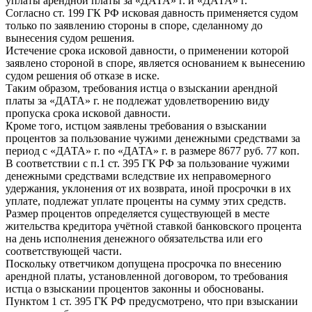
уплаты арендной платы за «ДАТА» г. и «ДАТА» г.
Согласно ст. 199 ГК РФ исковая давность применяется судом
только по заявлению стороны в споре, сделанному до
вынесения судом решения.
Истечение срока исковой давности, о применении которой
заявлено стороной в споре, является основанием к вынесению
судом решения об отказе в иске.
Таким образом, требования истца о взыскании арендной
платы за «ДАТА» г. не подлежат удовлетворению виду
пропуска срока исковой давности.
Кроме того, истцом заявлены требования о взыскании
процентов за пользование чужими денежными средствами за
период с «ДАТА» г. по «ДАТА» г. в размере 8677 руб. 77 коп.
В соответствии с п.1 ст. 395 ГК РФ за пользование чужими
денежными средствами вследствие их неправомерного
удержания, уклонения от их возврата, иной просрочки в их
уплате, подлежат уплате проценты на сумму этих средств.
Размер процентов определяется существующей в месте
жительства кредитора учётной ставкой банковского процента
на день исполнения денежного обязательства или его
соответствующей части.
Поскольку ответчиком допущена просрочка по внесению
арендной платы, установленной договором, то требования
истца о взыскании процентов законны и обоснованы.
Пунктом 1 ст. 395 ГК РФ предусмотрено, что при взыскании