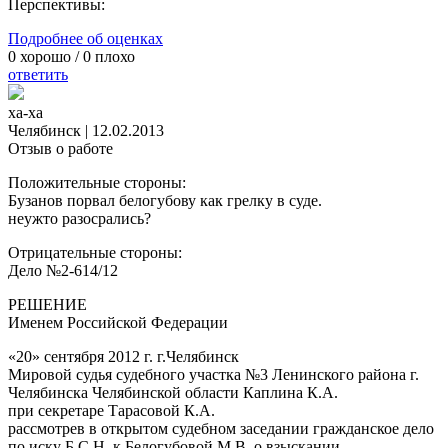
Перспективы:
Подробнее об оценках
0
хорошо /
0
плохо
ответить
ха-ха
Челябинск
|
12.02.2013
Отзыв о работе
Положительные стороны:
Бузанов порвал белогубову как грелку в суде.
неужто разосрались?
Отрицательные стороны:
Дело №2-614/12
РЕШЕНИЕ
Именем Российской Федерации
«20» сентября 2012 г. г.Челябинск
Мировой судья судебного участка №3 Ленинского района г.
Челябинска Челябинской области Каплина К.А.
при секретаре Тарасовой К.А.
рассмотрев в открытом судебном заседании гражданское дело
по иску Б.С.Н. к Белогубовой М.В. о взыскании