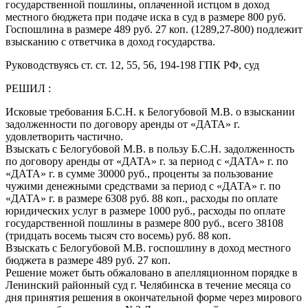
государственной пошлины, оплаченной истцом в доход
местного бюджета при подаче иска в суд в размере 800 руб.
Госпошлина в размере 489 руб. 27 коп. (1289,27-800) подлежит
взысканию с ответчика в доход государства.
Руководствуясь ст. ст. 12, 55, 56, 194-198 ГПК РФ, суд
РЕШИЛ :
Исковые требования Б.С.Н. к Белогубовой М.В. о взыскании
задолженности по договору аренды от «ДАТА» г.
удовлетворить частично.
Взыскать с Белогубовой М.В. в пользу Б.С.Н. задолженность
по договору аренды от «ДАТА» г. за период с «ДАТА» г. по
«ДАТА» г. в сумме 30000 руб., проценты за пользование
чужими денежными средствами за период с «ДАТА» г. по
«ДАТА» г. в размере 6308 руб. 88 коп., расходы по оплате
юридических услуг в размере 1000 руб., расходы по оплате
государственной пошлины в размере 800 руб., всего 38108
(тридцать восемь тысяч сто восемь) руб. 88 коп.
Взыскать с Белогубовой М.В. госпошлину в доход местного
бюджета в размере 489 руб. 27 коп.
Решение может быть обжаловано в апелляционном порядке в
Ленинский районный суд г. Челябинска в течение месяца со
дня принятия решения в окончательной форме через мирового