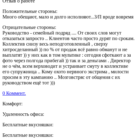
Отзыв о работе
Положительные стороны:
Много обещают, мало и долго исполняют...З/П вроде вовремя
Отрицательные стороны:
Руководство - семейный подряд .... От своих слов могут
отказаться запросто .. Клиентов часто просто дурят по срокам.
Коллектив снизу весь неподготовленный , сверху
хитросделанный )) по % от продаж всё равно обманут и не
выплатят )) у них как в том мультике : сегодня сфоткают а за
фото через полгода прибегай )) так и за деньгами . Директор
не о чём, всем верховодит и устраивает смуту в коллективе
его супружница .. Кому охото нервного экстрима , милости
просим в эту кампанию .. Мозговстряс от общения с их
руководством ещё тот )))
0 Коммент.
Комфорт:
Удаленность офиса:
Бесплатные вкусняшки:
Бесплатные вкусняшки: