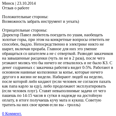
Минск
|
23.10.2014
Отзыв о работе
Положительные стороны:
Возможность забрать инструмент и уехать)
Отрицательные стороны:
Директор Павел любитель поездить по ушам, наобещать
золотые горы, при этом на конкретные вопросы ответить не
способен, быдло. Непосредственно в электрике никто не
шарит, включая прораба. Главное для них это умение
обращаться со шпателем а не с отверткой. Разводят заказчиков
на завышенные расценки (чуть ли не в 2 раза), после чего
уезжают молясь что бы ничего не отвалилось и не было КЗ. С
денег содранных с заказчика работяга видит 0-5%. Работают в
основном наивные колхозники за копье, которые ничего
другого в жизни не видели. Набирают людей на неделю,
после которой либо кидают (если человек не согласен пахать
как папа карло за еду), либо продолжают эксплуатировать
(если человек плуг). Ставят невыполнимые задачи от чего
пашешь по 14-15 часов в сутки в надежде на достойную
оплату, в итоге получаешь кучу мата и кукиш. Советую
тратить на них свое время если вы - тролль)
0 Коммент.