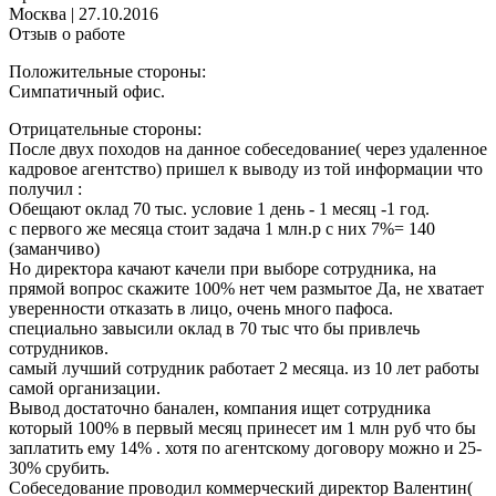
Москва
|
27.10.2016
Отзыв о работе
Положительные стороны:
Симпатичный офис.
Отрицательные стороны:
После двух походов на данное собеседование( через удаленное
кадровое агентство) пришел к выводу из той информации что
получил :
Обещают оклад 70 тыс. условие 1 день - 1 месяц -1 год.
с первого же месяца стоит задача 1 млн.р с них 7%= 140
(заманчиво)
Но директора качают качели при выборе сотрудника, на
прямой вопрос скажите 100% нет чем размытое Да, не хватает
уверенности отказать в лицо, очень много пафоса.
специально завысили оклад в 70 тыс что бы привлечь
сотрудников.
самый лучший сотрудник работает 2 месяца. из 10 лет работы
самой организации.
Вывод достаточно банален, компания ищет сотрудника
который 100% в первый месяц принесет им 1 млн руб что бы
заплатить ему 14% . хотя по агентскому договору можно и 25-
30% срубить.
Собеседование проводил коммерческий директор Валентин(