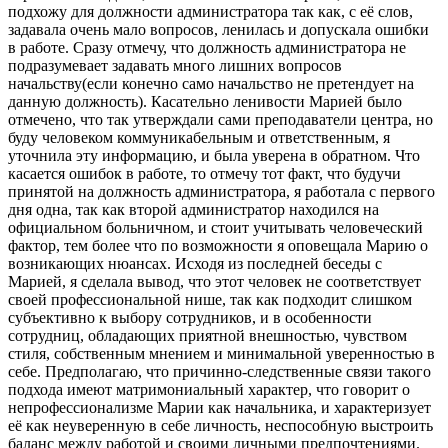
подхожу для должности администратора так как, с её слов,
задавала очень мало вопросов, ленилась и допускала ошибки
в работе. Сразу отмечу, что должность администратора не
подразумевает задавать много лишних вопросов
начальству(если конечно само начальство не претендует на
данную должность). Касательно ленивости Марией было
отмечено, что так утверждали сами преподаватели центра, но
буду человеком коммуникабельным и ответственным, я
уточнила эту информацию, и была уверена в обратном. Что
касается ошибок в работе, то отмечу тот факт, что будучи
принятой на должность администратора, я работала с первого
дня одна, так как второй администратор находился на
официальном больничном, и стоит учитывать человеческий
фактор, тем более что по возможности я оповещала Марию о
возникающих нюансах. Исходя из последней беседы с
Марией, я сделала вывод, что этот человек не соответствует
своей профессиональной нише, так как подходит слишком
субъективно к выбору сотрудников, и в особенности
сотрудниц, обладающих приятной внешностью, чувством
стиля, собственным мнением и минимальной уверенностью в
себе. Предполагаю, что причинно-следственные связи такого
подхода имеют матримониальный характер, что говорит о
непрофессионализме Марии как начальника, и характеризует
её как неуверенную в себе личность, неспособную выстроить
баланс между работой и своими личными предпочтениями.