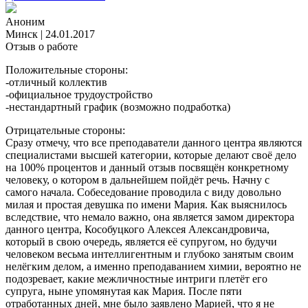
Аноним
Минск
|
24.01.2017
Отзыв о работе
Положительные стороны:
-отличный коллектив
-официальное трудоустройство
-нестандартный график (возможно подработка)
Отрицательные стороны:
Cразу отмечу, что все преподаватели данного центра являются
специалистами высшей категории, которые делают своё дело
на 100% процентов и данный отзыв посвящён конкретному
человеку, о котором в дальнейшем пойдёт речь. Начну с
самого начала. Собеседование проводила с виду довольно
милая и простая девушка по имени Мария. Как выяснилось
вследствие, что немало важно, она является замом директора
данного центра, Кособуцкого Алексея Александровича,
который в свою очередь, является её супругом, но будучи
человеком весьма интеллигентным и глубоко занятым своим
нелёгким делом, а именно преподаванием химии, вероятно не
подозревает, какие межличностные интриги плетёт его
супруга, ныне упомянутая как Мария. После пяти
отработанных дней, мне было заявлено Марией, что я не