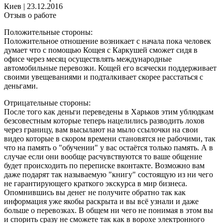
Киев
|
23.12.2016
Отзыв о работе
Положительные стороны:
Положительное отношение возникает с начала пока человек
думает что с помощью Кощея с Каркушей сможет сидя в
офисе через месяц осуществлять международные
автомобильные перевозки. Кощей его всячески поддерживает
своими увещеваниями и подталкивает скорее расстаться с
деньгами.
Отрицательные стороны:
После того как деньги переведены в Харьков этим ублюдкам
безсовестным которые теперь нацелились разводить лохов
через границу, вам высылают на мыло ссылочки на свои
видео которые в скором времени становятся не рабочими, так
что на память о "обучении" у вас остаётся только память. А в
случае если они вообще расчувствуются то ваше общение
будет происходить по переписке вконтакте. Возможно вам
даже подарят так называемую "книгу" состоящую из ни чего
не гарантирующего краткого экскурса в мир бизнеса.
Опомнившись вы денег не получите обратно так как
информация уже якобы раскрыта и вы всё узнали и даже
больше о перевозках. В общем ни чего не понимая в этом вы
и спорить сразу не сможете так как в ворохе электронного