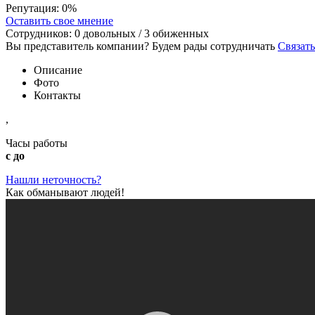
Репутация:
0%
Оставить свое мнение
Сотрудников:
0
довольных /
3
обиженных
Вы представитель компании? Будем рады сотрудничать
Связать
Описание
Фото
Контакты
,
Часы работы
с до
Нашли неточность?
Как обманывают людей!