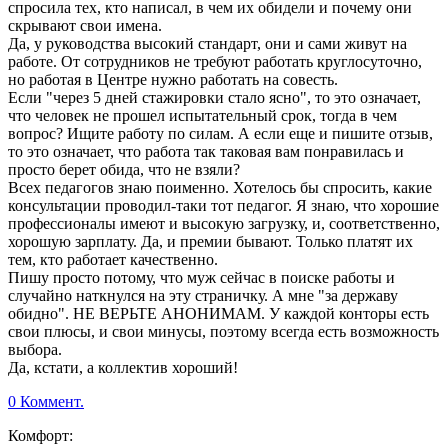
спросила тех, кто написал, в чем их обидели и почему они
скрывают свои имена.
Да, у руководства высокий стандарт, они и сами живут на
работе. От сотрудников не требуют работать круглосуточно,
но работая в Центре нужно работать на совесть.
Если "через 5 дней стажировки стало ясно", то это означает,
что человек не прошел испытательный срок, тогда в чем
вопрос? Ищите работу по силам. А если еще и пишите отзыв,
то это означает, что работа так таковая вам понравилась и
просто берет обида, что не взяли?
Всех педагогов знаю поименно. Хотелось бы спросить, какие
консультации проводил-таки тот педагог. Я знаю, что хорошие
профессионалы имеют и высокую загрузку, и, соответственно,
хорошую зарплату. Да, и премии бывают. Только платят их
тем, кто работает качественно.
Пишу просто потому, что муж сейчас в поиске работы и
случайно наткнулся на эту страничку. А мне "за державу
обидно". НЕ ВЕРЬТЕ АНОНИМАМ. У каждой конторы есть
свои плюсы, и свои минусы, поэтому всегда есть возможность
выбора.
Да, кстати, а коллектив хороший!
0 Коммент.
Комфорт: