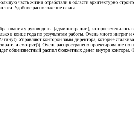
ольшую часть жизни отработали в области архитектурно-строит
рплата. Удобное расположение офиса
разования у руководства (администрации), которое сменилось в 
ко в конце года по результатам работы. Очень много интриг и с
атину!). Управляют конторой замы директора, которые сталкива
зиратели смотрят))). Очень распространено проектирование по п
 идет общеизвестный распил бюджетных денег внутри конторы. 