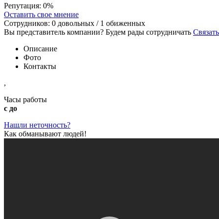
Репутация:
0%
Оставить свое мнение
Сотрудников:
0
довольных /
1
обиженных
Вы представитель компании? Будем рады сотрудничать
Связать
Описание
Фото
Контакты
,
Часы работы
с до
Нашли неточность?
Как обманывают людей!