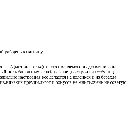
й раб.день в пятницу
....(Дмитриев илья)ничего вменяемого и адекватного не
ый ноль.банальных вещей не знает,но строит из себя ппц
авильно настроеная!все делается на коленках и из барахла
тив.никаких премий,льгот и бонусов не ждите.очень не советую