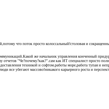
,потому что поток просто колоссальный!столовая и сокращенны
ммуникаций.Какой же начальник управления конченный придурок
чу отчетов "Че?почему?как?".сам как ИТ специалист просто полн
едоставления техникой и софтом.работы море,работа тупая и непр
 люди все убегают массово!никакого карьерного роста и перспек