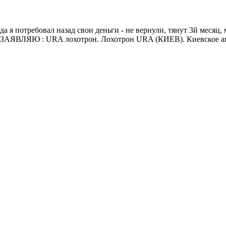
а я потребовал назад свои деньги - не вернули, тянут 3й месяц
АЯВЛЯЮ : URA лохотрон. Лохотрон URA (КИЕВ). Киевское аген