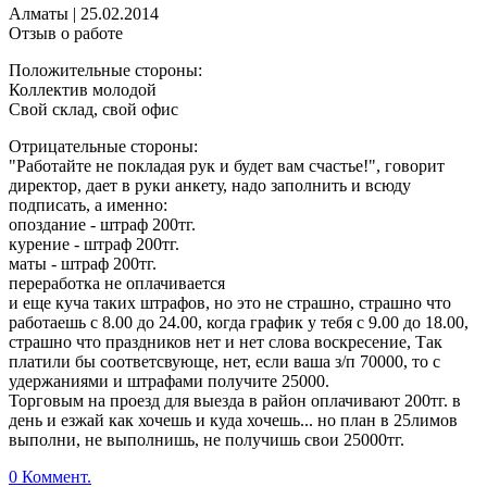
Алматы
|
25.02.2014
Отзыв о работе
Положительные стороны:
Коллектив молодой
Свой склад, свой офис
Отрицательные стороны:
"Работайте не покладая рук и будет вам счастье!", говорит
директор, дает в руки анкету, надо заполнить и всюду
подписать, а именно:
опоздание - штраф 200тг.
курение - штраф 200тг.
маты - штраф 200тг.
переработка не оплачивается
и еще куча таких штрафов, но это не страшно, страшно что
работаешь с 8.00 до 24.00, когда график у тебя с 9.00 до 18.00,
страшно что праздников нет и нет слова воскресение, Так
платили бы соответсвующе, нет, если ваша з/п 70000, то с
удержаниями и штрафами получите 25000.
Торговым на проезд для выезда в район оплачивают 200тг. в
день и езжай как хочешь и куда хочешь... но план в 25лимов
выполни, не выполнишь, не получишь свои 25000тг.
0 Коммент.