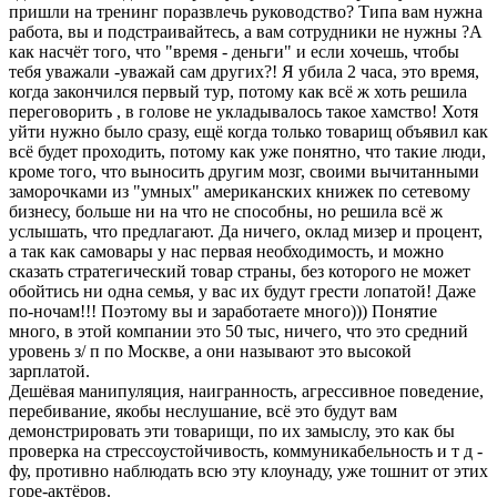
пришли на тренинг поразвлечь руководство? Типа вам нужна
работа, вы и подстраивайтесь, а вам сотрудники не нужны ?А
как насчёт того, что "время - деньги" и если хочешь, чтобы
тебя уважали -уважай сам других?! Я убила 2 часа, это время,
когда закончился первый тур, потому как всё ж хоть решила
переговорить , в голове не укладывалось такое хамство! Хотя
уйти нужно было сразу, ещё когда только товарищ объявил как
всё будет проходить, потому как уже понятно, что такие люди,
кроме того, что выносить другим мозг, своими вычитанными
заморочками из "умных" американских книжек по сетевому
бизнесу, больше ни на что не способны, но решила всё ж
услышать, что предлагают. Да ничего, оклад мизер и процент,
а так как самовары у нас первая необходимость, и можно
сказать стратегический товар страны, без которого не может
обойтись ни одна семья, у вас их будут грести лопатой! Даже
по-ночам!!! Поэтому вы и заработаете много))) Понятие
много, в этой компании это 50 тыс, ничего, что это средний
уровень з/ п по Москве, а они называют это высокой
зарплатой.
Дешёвая манипуляция, наигранность, агрессивное поведение,
перебивание, якобы неслушание, всё это будут вам
демонстрировать эти товарищи, по их замыслу, это как бы
проверка на стрессоустойчивость, коммуникабельность и т д -
фу, противно наблюдать всю эту клоунаду, уже тошнит от этих
горе-актёров.