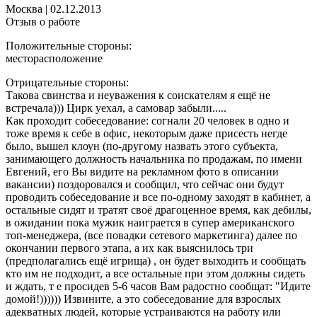
Москва
|
02.12.2013
Отзыв о работе
Положительные стороны:
месторасположение
Отрицательные стороны:
Такова свинства и неуважения к соискателям я ещё не
встречала))) Цирк уехал, а самовар забыли.....
Как проходит собеседование: согнали 20 человек в одно и
тоже время к себе в офис, некоторым даже присесть негде
было, вышел клоун (по-другому назвать этого субъекта,
занимающего должность начальника по продажам, по имени
Евгений, его Вы видите на рекламном фото в описании
вакансии) поздоровался и сообщил, что сейчас они будут
проводить собеседование и все по-одному заходят в кабинет, а
остальные сидят и тратят своё драгоценное время, как дебилы,
в ожидании пока мужик наиграется в супер американского
топ-менеджера, (все повадки сетевого маркетинга) далее по
окончании первого этапа, а их как выяснилось три
(предполагались ещё игрища) , он будет выходить и сообщать
кто им не подходит, а все остальные при этом должны сидеть
и ждать, т е просидев 5-6 часов Вам радостно сообщат: "Идите
домой!)))))) Извините, а это собеседование для взрослых
адекватных людей, которые устраиваются на работу или