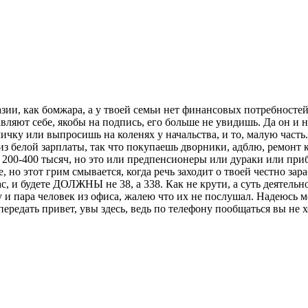
ии, как бомжара, а у твоей семьи нет финансовых потребностей,
вляют себе, якобы на подпись, его больше не увидишь. Да он и ни
личку или выпросишь на коленях у начальства, и то, малую част
з белой зарплаты, так что покупаешь дворники, адблю, ремонт к
о 200-400 тысяч, но это или предпенсионеры или дураки или п
 но этот грим смывается, когда речь заходит о твоей честно зар
вас, и будете ДОЛЖНЫ не 38, а 338. Как не крути, а суть деятель
 и пара человек из офиса, жалею что их не послушал. Надеюсь 
редать привет, увы здесь, ведь по телефону пообщаться вы не хо