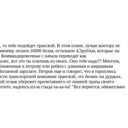
 то тебе подойдет трансвэй. В этом плане, лучше контору не
кчему, оплата 16000 белая, остальное 4,5руб/км, которые ты
ь. Коммандировочные с начала переводят как
олес, все это ты платишь из своих. Оно тебе надо?? Многим,
риближенные к петрову или ребята с длинным и ширшавым
аботанной зарплате. Петров еще и говорит, что я тороплюсь
ности транспортной компании трансвэй, это бизнес на дураках,
мой отзыв убережет прочитавшего от лишней траты своего
тите, надеюсь из-за стыда ха-ха-ха! "Все вернется, обязательно