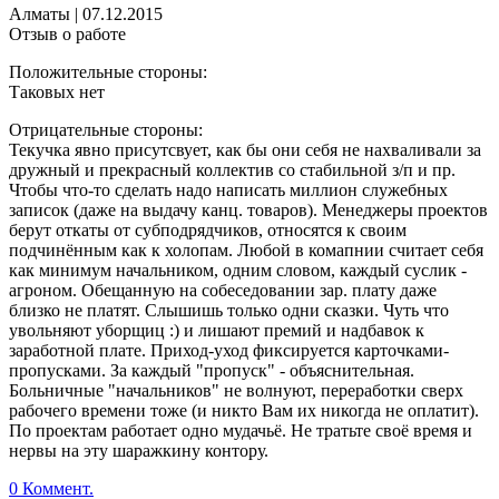
Алматы
|
07.12.2015
Отзыв о работе
Положительные стороны:
Таковых нет
Отрицательные стороны:
Текучка явно присутсвует, как бы они себя не нахваливали за
дружный и прекрасный коллектив со стабильной з/п и пр.
Чтобы что-то сделать надо написать миллион служебных
записок (даже на выдачу канц. товаров). Менеджеры проектов
берут откаты от субподрядчиков, относятся к своим
подчинённым как к холопам. Любой в комапнии считает себя
как минимум начальником, одним словом, каждый суслик -
агроном. Обещанную на собеседовании зар. плату даже
близко не платят. Слышишь только одни сказки. Чуть что
увольняют уборщиц :) и лишают премий и надбавок к
заработной плате. Приход-уход фиксируется карточками-
пропусками. За каждый "пропуск" - объяснительная.
Больничные "начальников" не волнуют, переработки сверх
рабочего времени тоже (и никто Вам их никогда не оплатит).
По проектам работает одно мудачьё. Не тратьте своё время и
нервы на эту шаражкину контору.
0 Коммент.