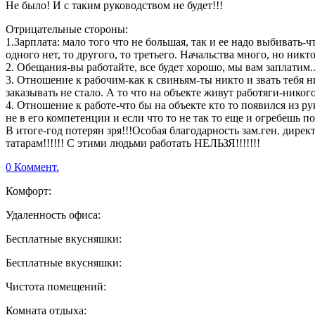
Не было! И с таким руководством не будет!!!
Отрицательные стороны:
1.Зарплата: мало того что не большая, так и ее надо выбивать
одного нет, то другого, то третьего. Начальства много, но никто
2. Обещания-вы работайте, все будет хорошо, мы вам заплатим...
3. Отношение к рабочим-как к свиньям-ты никто и звать тебя н
заказывать не стало. А то что на объекте живут работяги-никог
4. Отношение к работе-что бы на объекте кто то появился из р
не в его компетенции и если что то не так то еще и огребешь по
В итоге-год потерян зря!!!Особая благодарность зам.ген. дир
татарам!!!!!! С этими людьми работать НЕЛЬЗЯ!!!!!!!
0 Коммент.
Комфорт:
Удаленность офиса:
Бесплатные вкусняшки:
Бесплатные вкусняшки:
Чистота помещений:
Комната отдыха: