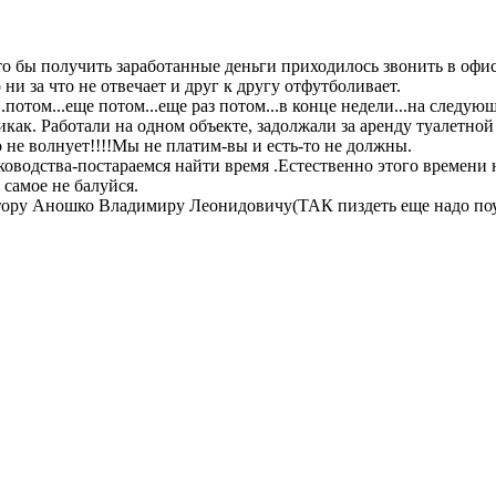
-что бы получить заработанные деньги приходилось звонить в офи
 ни за что не отвечает и друг к другу отфутболивает.
потом...еще потом...еще раз потом...в конце недели...на следующе
икак. Работали на одном объекте, задолжали за аренду туалетной
о не волнует!!!!Мы не платим-вы и есть-то не должны.
уководства-постараемся найти время .Естественно этого времени 
 самое не балуйся.
ектору Аношко Владимиру Леонидовичу(ТАК пиздеть еще надо поу