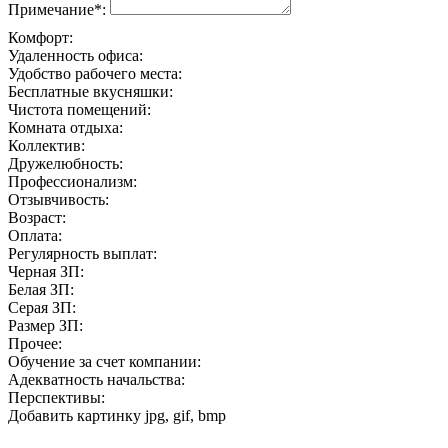
Примечание*:
Комфорт:
Удаленность офиса:
Удобство рабочего места:
Бесплатные вкусняшки:
Чистота помещений:
Комната отдыха:
Коллектив:
Дружелюбность:
Профессионализм:
Отзывчивость:
Возраст:
Оплата:
Регулярность выплат:
Черная ЗП:
Белая ЗП:
Серая ЗП:
Размер ЗП:
Прочее:
Обучение за счет компании:
Адекватность начальства:
Перспективы:
Добавить картинку
jpg, gif, bmp