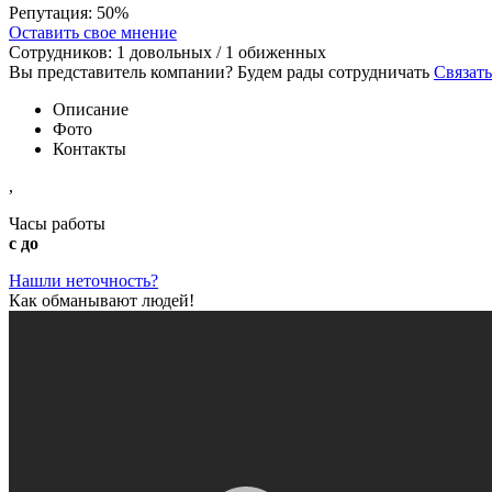
Репутация:
50%
Оставить свое мнение
Сотрудников:
1
довольных /
1
обиженных
Вы представитель компании? Будем рады сотрудничать
Связать
Описание
Фото
Контакты
,
Часы работы
с до
Нашли неточность?
Как обманывают людей!