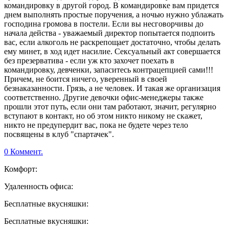
командировку в другой город. В командировке вам придется
днем выполнять простые поручения, а ночью нужно ублажать
господина громова в постели. Если вы несговорчивы до
начала действа - уважаемый директор попытается подпоить
вас, если алкоголь не раскрепощает достаточно, чтобы делать
ему минет, в ход идет насилие. Сексуальный акт совершается
без презерватива - если уж кто захочет поехать в
командировку, девченки, запаситесь контрацепцией сами!!!
Причем, не боится ничего, уверенный в своей
безнаказанности. Грязь, а не человек. И такая же организация
соответственно. Другие девочки офис-менеджеры также
прошли этот путь, если они там работают, значит, регулярно
вступают в контакт, но об этом никто никому не скажет,
никто не предупердит вас, пока не будете через тело
посвящены в клуб "спартачек".
0 Коммент.
Комфорт:
Удаленность офиса:
Бесплатные вкусняшки:
Бесплатные вкусняшки: