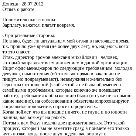
Донецк
|
28.07.2012
Отзыв о работе
Положительные стороны:
Зарплату, кажется, платят вовремя.
Отрицательные стороны:
Не знаю, будет ли актуальным мой отзыв в настоящее время,
т.к. прошло уже время (не более двух лет), но, надеюсь, кого-
то это спасет...
Итак, директор громов александ михайлович - человек,
который заправляет всем движением в данной организации.
Ищет офис-менеджеров по следующим требованиям: молодая
девушка, симпатичная (об этом так прямо в вакансии не
пишут, но подразумевают), незамужняя и желательно без
серьезных отношений (якобы чтобы не была обременена
семейными проблемами, которые конечно же помешают
работе), требования к образованию были (но уже не вспомню
какие именно), на собеседовании обязательнопрозондируют
социальное положение, спросит о родителях...
Когда поймет, что вы внешне ничего, не глупа и по юности
наивна, вас возьмут на работу.
Потом к вам будут недели две присматриваться. Это такой
процесс, который вы не заметите сразу, а поймете его только
чуть позже, когда после двух недель вас возьмут в