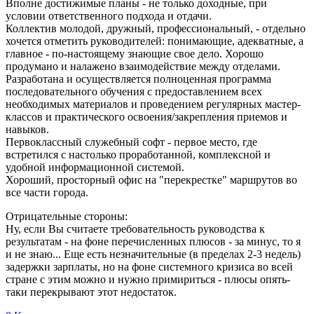
Вполне достижимые планы - не только доходные, при
условии ответственного подхода и отдачи.
Коллектив молодой, дружный, профессиональный, - отдельно
хочется отметить руководителей: понимающие, адекватные, а
главное - по-настоящему знающие свое дело. Хорошо
продумано и налажено взаимодействие между отделами.
Разработана и осуществляется полноценная программа
последовательного обучения с предоставлением всех
необходимых материалов и проведением регулярных мастер-
классов и практического освоения/закрепления приемов и
навыков.
Первоклассный служебный софт - первое место, где
встретился с настолько проработанной, комплексной и
удобной информационной системой.
Хороший, просторный офис на "перекрестке" маршрутов во
все части города.
Отрицательные стороны:
Ну, если Вы считаете требовательность руководства к
результатам - на фоне перечисленных плюсов - за минус, то я
и не знаю... Еще есть незначительные (в пределах 2-3 недель)
задержки зарплаты, но на фоне системного кризиса во всей
стране с этим можно и нужно примириться - плюсы опять-
таки перекрывают этот недостаток.