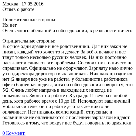
Москва
|
17.05.2016
Отзыв о работе
Положительные стороны:
Их нет.
Очень много обещаний а собеседовании, в реальности ничего.
Отрицательные стороны:
В офисе одни армяне и все родственники. Для них закон не
писан, каждый что хочет то и делает. За всё отвечают и все
тянут только несколько русских человек. На них постоянно
наезжают и сливают все проблемы. Со своих никто ничего не
спрашивает. Официально не оформляют. Зарплату надо лично
у гендиректора директора выклянчивать. Никаких праздников
нет (2 января все уже на работе), у большинства работников
офиса 6 дневная неделя, хотя на собеседовании говорится, что
5/2. Очень любят напрячь в выходные,их никогда не
оплачивают. Звонят по работе с 8 утра до 11 вечера в любой
день, хотя рабочее время с 10 до 18. Используют ваш личный
мобильный телефон по работе ,его так же никто не
оплачивает. Нет никаких компенсаций, отпускные и
больничные не оплачиваются с последней зарплатой кидают.
Готовьтесь к тому, что вокруг все будут говорить по армянски.
0 Коммент.