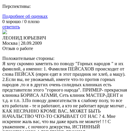
Перспективы:
Подробнее об оценках
0
хорошо /
0
плохо
ответить
ЛЕОНИД ЮРЬЕВИЧ
Москва
|
28.09.2009
Отзыв о работе
Положительные стороны:
Я хочу скромно заметить по поводу "Горных народов " и их
фамилий, а именно: 1. Фамилия ПЕЙСАХОВ происходит от
слова ПЕЙСАХ (евреи едят в этот праздник не хлеб, а мацу).
2.Если вы, не увожаемый, имеете что-то против горных
народов ,то и в других очень солидных клиниках есть
представители этого "горного народа". ПРИМЕР- прекрасная
клиника БОРИСА АГАМИ, Сеть клиник МАСТЕР-ДЕНТ и
т.д. и т.п. 3.По поводу домогательств к слабому полу, то все
кто работали - те и работают, а кто не работает вроде молчат ,
КАК НЕСРАННО КРОМЕ ВАС, МОЖЕТ БЫТЬ
НАЧАЛЬСТВО ЧТО-ТО СКРЫВАЕТ ОТ НАС ? 4. Мне
искренне жаль вас, что вы даже врать не можете! ! ! С
уважением , с ночного дежурства, ИСТИННЫЙ