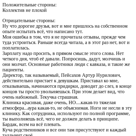
Положительные стороны:
Коллектив не плохой
Отрицательные стороны:
Ну что дорогие друзья, вот и мне пришлось на собственном
опыте испытать всё, что написано тут.
Моя ошибка в том, что я не прочитала отзывы, прежде чем
туда устроиться. Раньше всегда читала, а в этот раз нет, вот и
поплатилась.
Зарплату надо просить, в прямом смысле этого слова. Нет
четкого дня, чтоб её давали. Попросишь, дадут, молчишь и
они молчат. Основные работники люди с кавказа, и такие же
пациенты.
Директор, так называемый, Пейсахов Артур Нурилович,
действительно пристает к девушкам. Приставал ко мне,
отказываешь, начинаются придирки, доводит до слез, в конце
концов ты просто увольняешься. При этом делает вид, что
очень набожный. Текучка страшная.
Клиника красивая, даже очень, НО....какая-то тяжелая
атмосфера...аура какая-то, не объяснимая. Ноги не несли в эту
клинику. Как сотрудника, используют по полной программе,
ты выполняешь всё, чего не должен делать в принципе.
Бардак, всем на всё плевать.
Куча родственников и все они там присутствуют и каждый
талдычит своё.