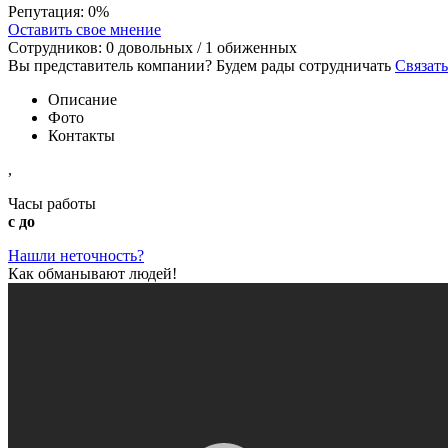
Репутация:
0%
Оставить свое мнение
Сотрудников:
0
довольных /
1
обиженных
Вы представитель компании? Будем рады сотрудничать
Связать
Описание
Фото
Контакты
,
Часы работы
с до
Нашли неточность?
Как обманывают людей!