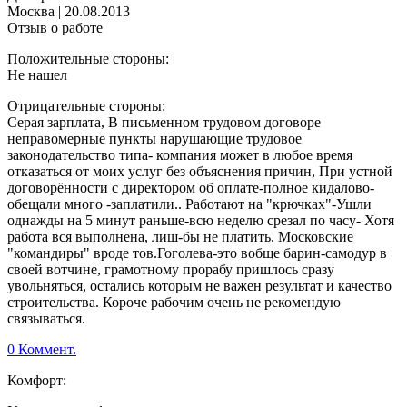
Москва
|
20.08.2013
Отзыв о работе
Положительные стороны:
Не нашел
Отрицательные стороны:
Серая зарплата, В письменном трудовом договоре
неправомерные пункты нарушающие трудовое
законодательство типа- компания может в любое время
отказаться от моих услуг без объяснения причин, При устной
договорённости с директором об оплате-полное кидалово-
обещали много -заплатили.. Работают на "крючках"-Ушли
однажды на 5 минут раньше-всю неделю срезал по часу- Хотя
работа вся выполнена, лиш-бы не платить. Московские
"командиры" вроде тов.Гоголева-это вобще барин-самодур в
своей вотчине, грамотному прорабу пришлось сразу
увольняться, остались которым не важен результат и качество
строительства. Короче рабочим очень не рекомендую
связываться.
0 Коммент.
Комфорт: